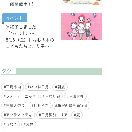
土曜開催中！】
イベント
※終了しました
【7/8（土）～
8/18（金）】ねむの木の
こどもたちとまり子…
タグ
#三島市内
#いいね三島
#朝旅
#フォトジェニック
#日帰り旅
#三嶋大社
#三嶋大祭り
#せせらぎ
#箱根西麓三島野菜
#アクティビティ
#三島駅前エリア
#夏
#うなぎ
#和食