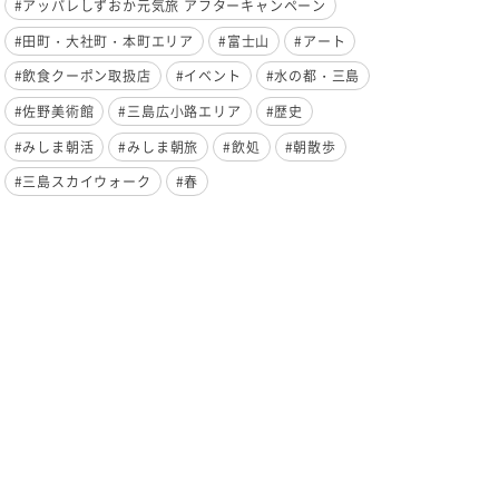
#アッパレしずおか元気旅 アフターキャンペーン
#田町・大社町・本町エリア
#富士山
#アート
#飲食クーポン取扱店
#イベント
#水の都・三島
#佐野美術館
#三島広小路エリア
#歴史
#みしま朝活
#みしま朝旅
#飲処
#朝散歩
#三島スカイウォーク
#春