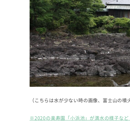
（こちらは水が少ない時の画像、富士山の噴
※2020の楽寿園「小浜池」が満水の様子な