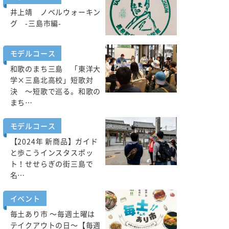
井上靖 ノベルウォーキン
グ -三島市編-
モデルコース
和歌のまち三島 「東洋大
学×三島北高校」短歌対
決 ～短歌で巡る。和歌の
まち…
モデルコース
【2024年 新商品】ガイド
と歩こうインスタスポッ
ト！せせらぎの街三島で
名…
イベント
毎土あり市 ～毎週土曜は
テイクアウトの日～【毎週