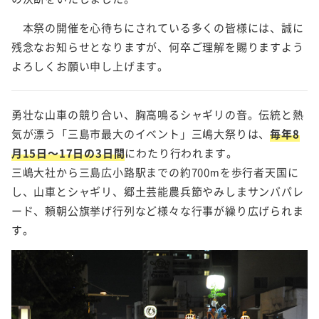
本祭の開催を心待ちにされている多くの皆様には、誠に
残念なお知らせとなりますが、何卒ご理解を賜りますよう
よろしくお願い申し上げます。
勇壮な山車の競り合い、胸高鳴るシャギリの音。伝統と熱
気が漂う「三島市最大のイベント」三嶋大祭りは、
毎年8
月15日～17日の3日間
にわたり行われます。
三嶋大社から三島広小路駅までの約700mを歩行者天国に
し、山車とシャギリ、郷土芸能農兵節やみしまサンバパレ
ード、頼朝公旗挙げ行列など様々な行事が繰り広げられま
す。