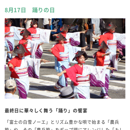
8月17日 踊りの日
最終日に華々しく舞う「踊り」の饗宴
「富士の白雪ノーエ」とリズム豊かな唄で始まる「農兵
節」や、その「農兵節」をポップ調にアレンジした「みし