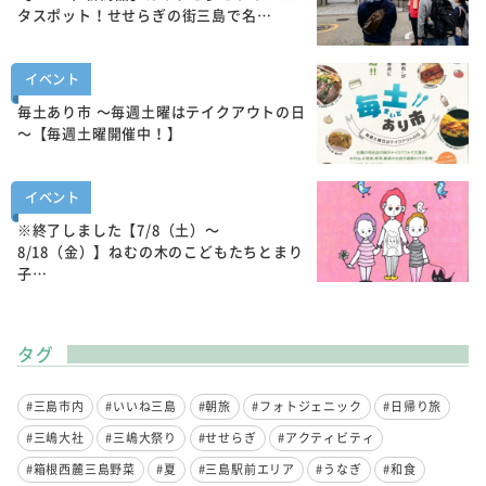
タスポット！せせらぎの街三島で名…
イベント
毎土あり市 ～毎週土曜はテイクアウトの日
～【毎週土曜開催中！】
イベント
※終了しました【7/8（土）～
8/18（金）】ねむの木のこどもたちとまり
子…
タグ
#三島市内
#いいね三島
#朝旅
#フォトジェニック
#日帰り旅
#三嶋大社
#三嶋大祭り
#せせらぎ
#アクティビティ
#箱根西麓三島野菜
#夏
#三島駅前エリア
#うなぎ
#和食