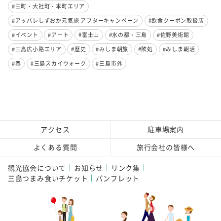
#田町・大社町・本町エリア
#アッパレしずおか元気旅 アフターキャンペーン
#飲食クーポン取扱店
#イベント
#アート
#富士山
#水の都・三島
#佐野美術館
#三島広小路エリア
#歴史
#みしま朝旅
#飲処
#みしま朝活
#春
#三島スカイウォーク
#三島市外
アクセス
駐車場案内
よくある質問
旅行会社の皆様へ
観光協会について
お知らせ
リンク集
三島つまみ食いチケット
パンフレット