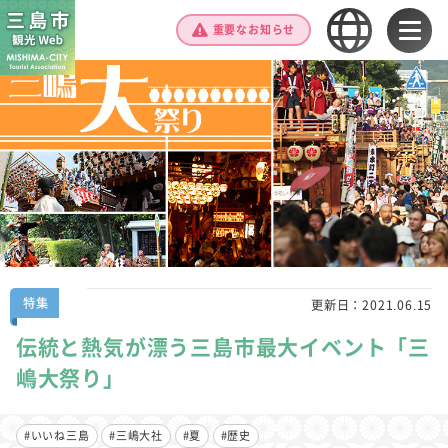
重要なお知らせ
特集
更新日：
2021.06.15
伝統と熱気が漂う三島市最大イベント「三
嶋大祭り」
#いいね三島
#三嶋大社
#夏
#歴史