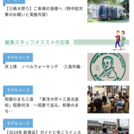
【三嶋大祭り】ご来場の皆様へ（熱中症対
策のお願いと実施内容）
編集スタッフオススメの記事
モデルコース
井上靖 ノベルウォーキング -三島市編-
モデルコース
和歌のまち三島 「東洋大学×三島北高
校」短歌対決 ～短歌で巡る。和歌のま
ち…
モデルコース
【2024年 新商品】ガイドと歩こうインス