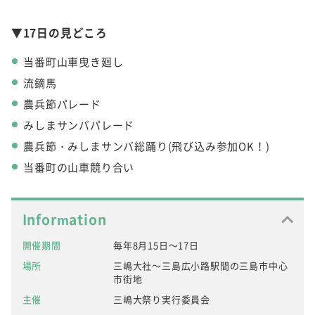
▼17日の見どころ
当番町山車曳き廻し
流鏑馬
農兵節パレード
みしまサンバパレード
農兵節・みしまサンバ総踊り(飛び込み参加OK！)
当番町の山車競り合い
Information
開催期間
毎年8月15日～17日
場所
三嶋大社～三島広小路駅間の三島市中心
市街地
主催
三嶋大祭り実行委員会