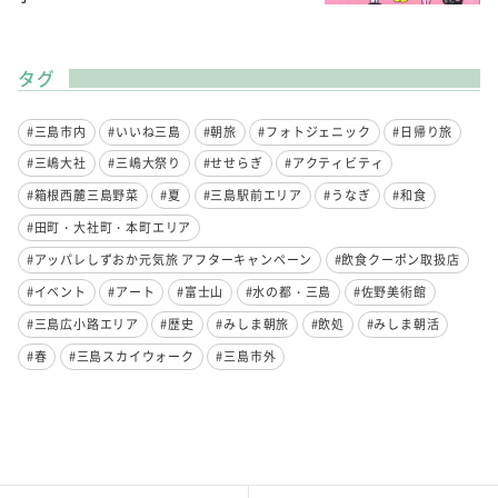
タグ
#三島市内
#いいね三島
#朝旅
#フォトジェニック
#日帰り旅
#三嶋大社
#三嶋大祭り
#せせらぎ
#アクティビティ
#箱根西麓三島野菜
#夏
#三島駅前エリア
#うなぎ
#和食
#田町・大社町・本町エリア
#アッパレしずおか元気旅 アフターキャンペーン
#飲食クーポン取扱店
#イベント
#アート
#富士山
#水の都・三島
#佐野美術館
#三島広小路エリア
#歴史
#みしま朝旅
#飲処
#みしま朝活
#春
#三島スカイウォーク
#三島市外