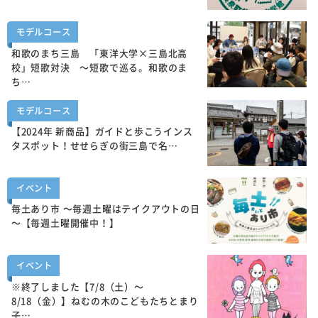
モデルコース
和歌のまち三島 「東洋大学×三島北高
校」短歌対決 ～短歌で巡る。和歌のま
ち…
モデルコース
【2024年 新商品】ガイドと歩こうインス
タスポット！せせらぎの街三島で名…
イベント
毎土あり市 ～毎週土曜はテイクアウトの日
～【毎週土曜開催中！】
イベント
※終了しました【7/8（土）～
8/18（金）】ねむの木のこどもたちとまり
子…