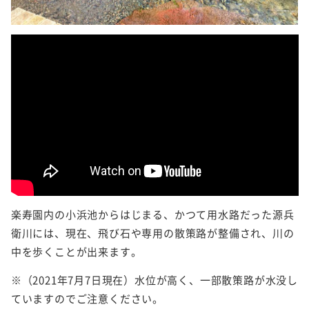
楽寿園内の小浜池からはじまる、かつて用水路だった源兵
衛川には、現在、飛び石や専用の散策路が整備され、川の
中を歩くことが出来ます。
※（2021年7月7日現在）水位が高く、一部散策路が水没し
ていますのでご注意ください。