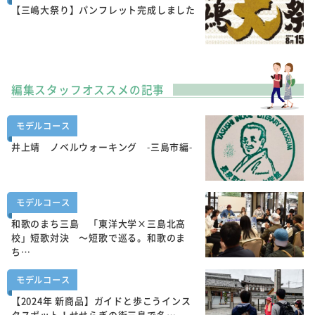
【三嶋大祭り】パンフレット完成しました
編集スタッフオススメの記事
モデルコース
井上靖 ノベルウォーキング -三島市編-
モデルコース
和歌のまち三島 「東洋大学×三島北高
校」短歌対決 ～短歌で巡る。和歌のま
ち…
モデルコース
【2024年 新商品】ガイドと歩こうインス
タスポット！せせらぎの街三島で名…