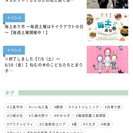
イベント
毎土あり市 ～毎週土曜はテイクアウトの日
～【毎週土曜開催中！】
イベント
※終了しました【7/8（土）～
8/18（金）】ねむの木のこどもたちとまり
子…
タグ
#三島市内
#いいね三島
#朝旅
#フォトジェニック
#日帰り旅
#三嶋大社
#三嶋大祭り
#せせらぎ
#箱根西麓三島野菜
#アクティビティ
#三島駅前エリア
#夏
#うなぎ
#和食
#アッパレしずおか元気旅 アフターキャンペーン