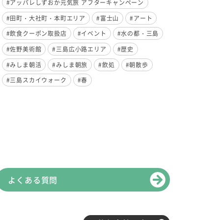
#アッパレしずおか元気旅 アフターキャンペーン
#田町・大社町・本町エリア
#富士山
#アート
#飲食クーポン取扱店
#イベント
#水の都・三島
#佐野美術館
#三島広小路エリア
#歴史
#みしま朝活
#みしま朝旅
#飲処
#朝散歩
#三島スカイウォーク
#春
よくある質問