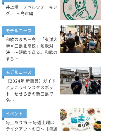
井上靖 ノベルウォーキン
グ -三島市編-
モデルコース
和歌のまち三島 「東洋大
学×三島北高校」短歌対
決 ～短歌で巡る。和歌の
まち…
モデルコース
【2024年 新商品】ガイド
と歩こうインスタスポッ
ト！せせらぎの街三島で
名…
イベント
毎土あり市 ～毎週土曜は
テイクアウトの日～【毎週