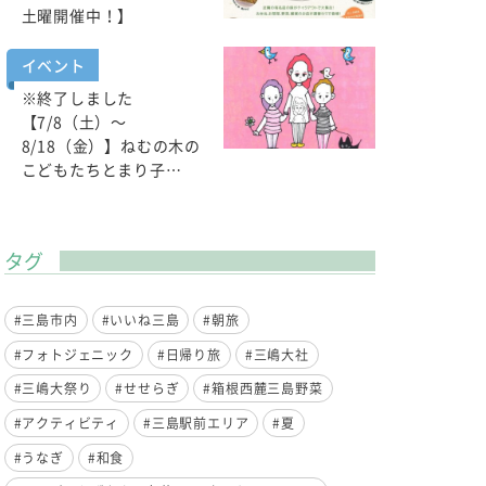
土曜開催中！】
イベント
※終了しました
【7/8（土）～
8/18（金）】ねむの木の
こどもたちとまり子…
タグ
#三島市内
#いいね三島
#朝旅
#フォトジェニック
#日帰り旅
#三嶋大社
#三嶋大祭り
#せせらぎ
#箱根西麓三島野菜
#アクティビティ
#三島駅前エリア
#夏
#うなぎ
#和食