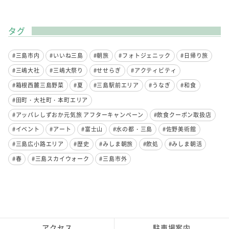
タグ
#三島市内
#いいね三島
#朝旅
#フォトジェニック
#日帰り旅
#三嶋大社
#三嶋大祭り
#せせらぎ
#アクティビティ
#箱根西麓三島野菜
#夏
#三島駅前エリア
#うなぎ
#和食
#田町・大社町・本町エリア
#アッパレしずおか元気旅 アフターキャンペーン
#飲食クーポン取扱店
#イベント
#アート
#富士山
#水の都・三島
#佐野美術館
#三島広小路エリア
#歴史
#みしま朝旅
#飲処
#みしま朝活
#春
#三島スカイウォーク
#三島市外
アクセス
駐車場案内