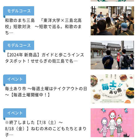
モデルコース
和歌のまち三島 「東洋大学×三島北高
校」短歌対決 ～短歌で巡る。和歌のま
ち…
モデルコース
【2024年 新商品】ガイドと歩こうインス
タスポット！せせらぎの街三島で名…
イベント
毎土あり市 ～毎週土曜はテイクアウトの日
～【毎週土曜開催中！】
イベント
※終了しました【7/8（土）～
8/18（金）】ねむの木のこどもたちとまり
子…