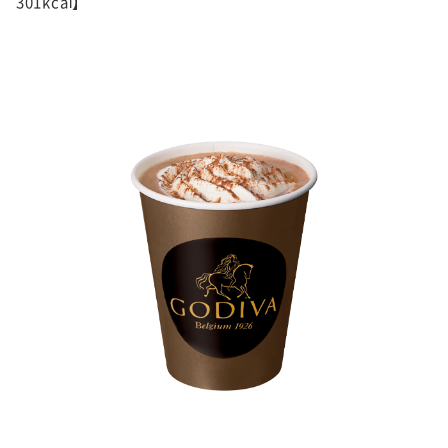
301kcal】