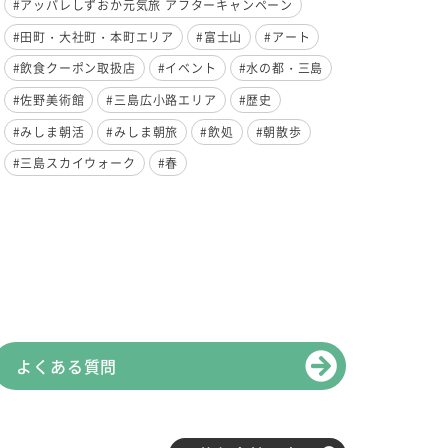
#アッパレしずおか元気旅 アフターキャンペーン
#田町・大社町・本町エリア
#富士山
#アート
#飲食クーポン取扱店
#イベント
#水の都・三島
#佐野美術館
#三島広小路エリア
#歴史
#みしま朝活
#みしま朝旅
#飲処
#朝散歩
#三島スカイウォーク
#春
よくある質問