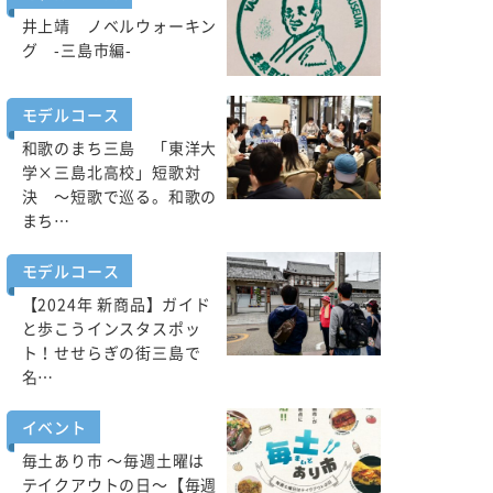
井上靖 ノベルウォーキン
グ -三島市編-
モデルコース
和歌のまち三島 「東洋大
学×三島北高校」短歌対
決 ～短歌で巡る。和歌の
まち…
モデルコース
【2024年 新商品】ガイド
と歩こうインスタスポッ
ト！せせらぎの街三島で
名…
イベント
毎土あり市 ～毎週土曜は
テイクアウトの日～【毎週