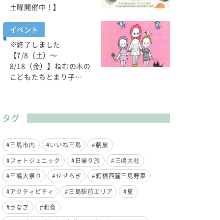
土曜開催中！】
イベント
※終了しました
【7/8（土）～
8/18（金）】ねむの木の
こどもたちとまり子…
タグ
#三島市内
#いいね三島
#朝旅
#フォトジェニック
#日帰り旅
#三嶋大社
#三嶋大祭り
#せせらぎ
#箱根西麓三島野菜
#アクティビティ
#三島駅前エリア
#夏
#うなぎ
#和食