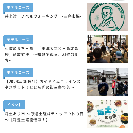
モデルコース
井上靖 ノベルウォーキング -三島市編-
モデルコース
和歌のまち三島 「東洋大学×三島北高
校」短歌対決 ～短歌で巡る。和歌のま
ち…
モデルコース
【2024年 新商品】ガイドと歩こうインス
タスポット！せせらぎの街三島で名…
イベント
毎土あり市 ～毎週土曜はテイクアウトの日
～【毎週土曜開催中！】