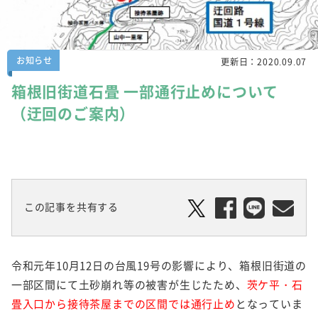
お知らせ
更新日：
2020.09.07
箱根旧街道石畳 一部通行止めについて
（迂回のご案内）
この記事を共有する
令和元年10月12日の台風19号の影響により、箱根旧街道の
一部区間にて土砂崩れ等の被害が生じたため、
茨ケ平・石
畳入口から接待茶屋までの区間では通行止め
となっていま