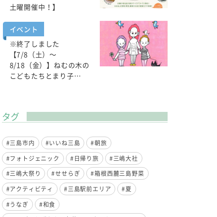
土曜開催中！】
イベント
※終了しました
【7/8（土）～
8/18（金）】ねむの木の
こどもたちとまり子…
タグ
#三島市内
#いいね三島
#朝旅
#フォトジェニック
#日帰り旅
#三嶋大社
#三嶋大祭り
#せせらぎ
#箱根西麓三島野菜
#アクティビティ
#三島駅前エリア
#夏
#うなぎ
#和食