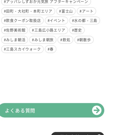
#アッパレしずおか元気旅 アフターキャンペーン
#田町・大社町・本町エリア
#富士山
#アート
#飲食クーポン取扱店
#イベント
#水の都・三島
#佐野美術館
#三島広小路エリア
#歴史
#みしま朝活
#みしま朝旅
#飲処
#朝散歩
#三島スカイウォーク
#春
よくある質問