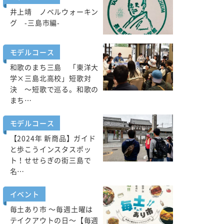
井上靖 ノベルウォーキン
グ -三島市編-
モデルコース
和歌のまち三島 「東洋大
学×三島北高校」短歌対
決 ～短歌で巡る。和歌の
まち…
モデルコース
【2024年 新商品】ガイド
と歩こうインスタスポッ
ト！せせらぎの街三島で
名…
イベント
毎土あり市 ～毎週土曜は
テイクアウトの日～【毎週