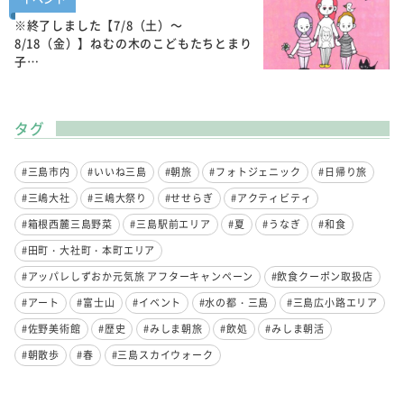
※終了しました【7/8（土）～
8/18（金）】ねむの木のこどもたちとまり
子…
タグ
#三島市内
#いいね三島
#朝旅
#フォトジェニック
#日帰り旅
#三嶋大社
#三嶋大祭り
#せせらぎ
#アクティビティ
#箱根西麓三島野菜
#三島駅前エリア
#夏
#うなぎ
#和食
#田町・大社町・本町エリア
#アッパレしずおか元気旅 アフターキャンペーン
#飲食クーポン取扱店
#アート
#富士山
#イベント
#水の都・三島
#三島広小路エリア
#佐野美術館
#歴史
#みしま朝旅
#飲処
#みしま朝活
#朝散歩
#春
#三島スカイウォーク