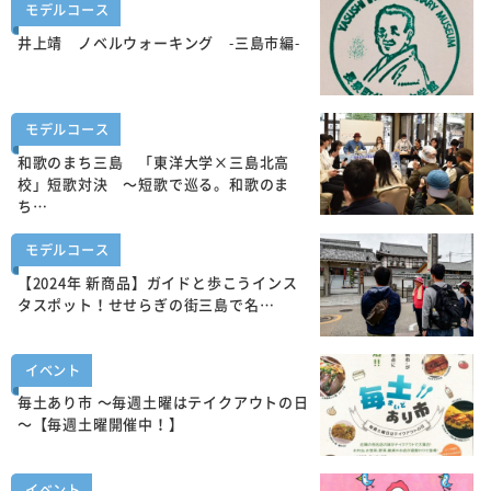
モデルコース
井上靖 ノベルウォーキング -三島市編-
モデルコース
和歌のまち三島 「東洋大学×三島北高
校」短歌対決 ～短歌で巡る。和歌のま
ち…
モデルコース
【2024年 新商品】ガイドと歩こうインス
タスポット！せせらぎの街三島で名…
イベント
毎土あり市 ～毎週土曜はテイクアウトの日
～【毎週土曜開催中！】
イベント