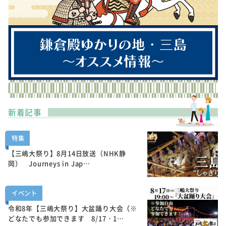
新着記事
特集
【三嶋大祭り】8月14日放送（NHK静
岡） Journeys in Jap…
イベント
令和8年【三嶋大祭り】大盆踊り大会（※
どなたでも参加できます 8/17・1…