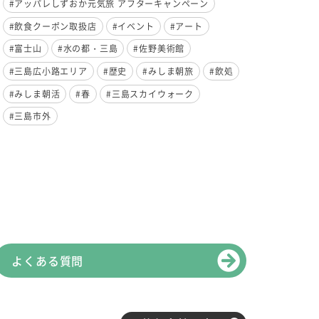
#アッパレしずおか元気旅 アフターキャンペーン
#飲食クーポン取扱店
#イベント
#アート
#富士山
#水の都・三島
#佐野美術館
#三島広小路エリア
#歴史
#みしま朝旅
#飲処
#みしま朝活
#春
#三島スカイウォーク
#三島市外
よくある質問