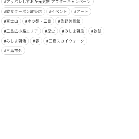
#アッパレしずおか元気旅 アフターキャンペーン
#飲食クーポン取扱店
#イベント
#アート
#富士山
#水の都・三島
#佐野美術館
#三島広小路エリア
#歴史
#みしま朝旅
#飲処
#みしま朝活
#春
#三島スカイウォーク
#三島市外