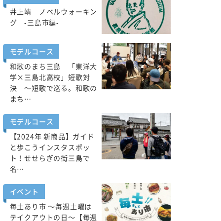
井上靖 ノベルウォーキン
グ -三島市編-
モデルコース
和歌のまち三島 「東洋大
学×三島北高校」短歌対
決 ～短歌で巡る。和歌の
まち…
モデルコース
【2024年 新商品】ガイド
と歩こうインスタスポッ
ト！せせらぎの街三島で
名…
イベント
毎土あり市 ～毎週土曜は
テイクアウトの日～【毎週