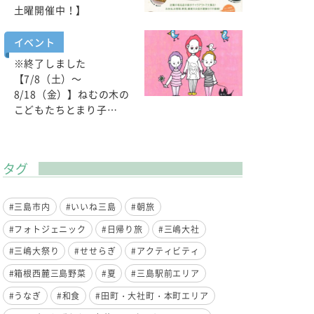
土曜開催中！】
イベント
※終了しました
【7/8（土）～
8/18（金）】ねむの木の
こどもたちとまり子…
タグ
#三島市内
#いいね三島
#朝旅
#フォトジェニック
#日帰り旅
#三嶋大社
#三嶋大祭り
#せせらぎ
#アクティビティ
#箱根西麓三島野菜
#夏
#三島駅前エリア
#うなぎ
#和食
#田町・大社町・本町エリア