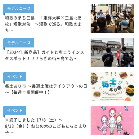
モデルコース
和歌のまち三島 「東洋大学×三島北高
校」短歌対決 ～短歌で巡る。和歌のま
ち…
モデルコース
【2024年 新商品】ガイドと歩こうインス
タスポット！せせらぎの街三島で名…
イベント
毎土あり市 ～毎週土曜はテイクアウトの日
～【毎週土曜開催中！】
イベント
※終了しました【7/8（土）～
8/18（金）】ねむの木のこどもたちとまり
子…