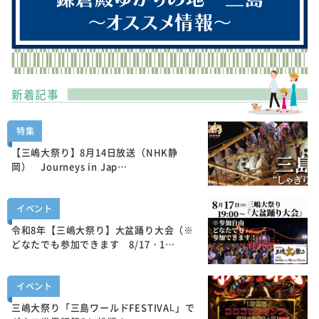
新着記事
特集
【三嶋大祭り】8月14日放送（NHK静
岡） Journeys in Jap…
イベント
令和8年【三嶋大祭り】大盆踊り大会（※
どなたでも参加できます 8/17・1…
イベント
三嶋大祭り「三島ワールドFESTIVAL」で