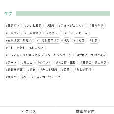
タグ
#三島市内
#いいね三島
#朝旅
#フォトジェニック
#日帰り旅
#三嶋大社
#三嶋大祭り
#せせらぎ
#アクティビティ
#箱根西麓三島野菜
#三島駅前エリア
#夏
#うなぎ
#和食
#田町・大社町・本町エリア
#アッパレしずおか元気旅 アフターキャンペーン
#飲食クーポン取扱店
#アート
#富士山
#イベント
#水の都・三島
#三島広小路エリア
#佐野美術館
#歴史
#みしま朝旅
#飲処
#みしま朝活
#朝散歩
#春
#三島スカイウォーク
アクセス
駐車場案内