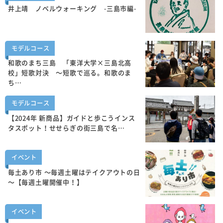
井上靖 ノベルウォーキング -三島市編-
モデルコース
和歌のまち三島 「東洋大学×三島北高
校」短歌対決 ～短歌で巡る。和歌のま
ち…
モデルコース
【2024年 新商品】ガイドと歩こうインス
タスポット！せせらぎの街三島で名…
イベント
毎土あり市 ～毎週土曜はテイクアウトの日
～【毎週土曜開催中！】
イベント