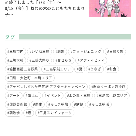
※終了しました【7/8（土）～
8/18（金）】ねむの木のこどもたちとまり
子…
タグ
#三島市内
#いいね三島
#朝旅
#フォトジェニック
#日帰り旅
#三嶋大社
#三嶋大祭り
#せせらぎ
#アクティビティ
#箱根西麓三島野菜
#三島駅前エリア
#夏
#うなぎ
#和食
#田町・大社町・本町エリア
#アッパレしずおか元気旅 アフターキャンペーン
#飲食クーポン取扱店
#アート
#富士山
#イベント
#水の都・三島
#三島広小路エリア
#佐野美術館
#歴史
#みしま朝旅
#飲処
#みしま朝活
#朝散歩
#春
#三島スカイウォーク