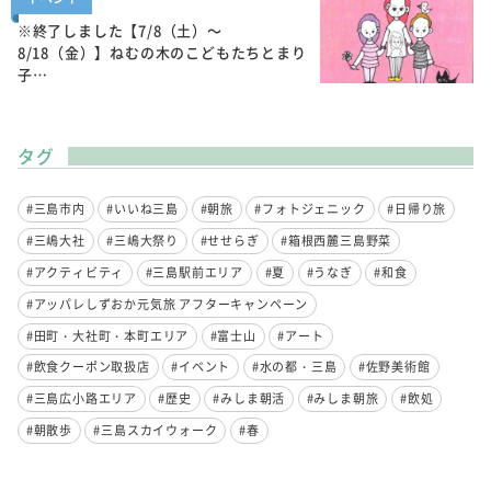
※終了しました【7/8（土）～
8/18（金）】ねむの木のこどもたちとまり
子…
タグ
#三島市内
#いいね三島
#朝旅
#フォトジェニック
#日帰り旅
#三嶋大社
#三嶋大祭り
#せせらぎ
#箱根西麓三島野菜
#アクティビティ
#三島駅前エリア
#夏
#うなぎ
#和食
#アッパレしずおか元気旅 アフターキャンペーン
#田町・大社町・本町エリア
#富士山
#アート
#飲食クーポン取扱店
#イベント
#水の都・三島
#佐野美術館
#三島広小路エリア
#歴史
#みしま朝活
#みしま朝旅
#飲処
#朝散歩
#三島スカイウォーク
#春