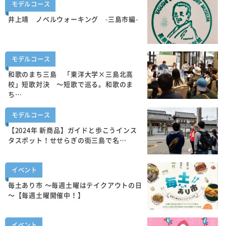
モデルコース
井上靖 ノベルウォーキング -三島市編-
モデルコース
和歌のまち三島 「東洋大学×三島北高
校」短歌対決 ～短歌で巡る。和歌のま
ち…
モデルコース
【2024年 新商品】ガイドと歩こうインス
タスポット！せせらぎの街三島で名…
イベント
毎土あり市 ～毎週土曜はテイクアウトの日
～【毎週土曜開催中！】
イベント