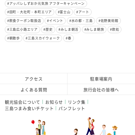
#アッパレしずおか元気旅 アフターキャンペーン
#田町・大社町・本町エリア
#富士山
#アート
#飲食クーポン取扱店
#イベント
#水の都・三島
#佐野美術館
#三島広小路エリア
#歴史
#みしま朝活
#みしま朝旅
#飲処
#朝散歩
#三島スカイウォーク
#春
アクセス
駐車場案内
よくある質問
旅行会社の皆様へ
観光協会について
お知らせ
リンク集
三島つまみ食いチケット
パンフレット