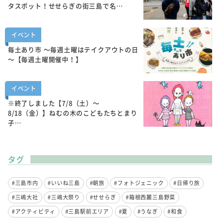
タスポット！せせらぎの街三島で名…
イベント
毎土あり市 ～毎週土曜はテイクアウトの日
～【毎週土曜開催中！】
イベント
※終了しました【7/8（土）～
8/18（金）】ねむの木のこどもたちとまり
子…
タグ
#三島市内
#いいね三島
#朝旅
#フォトジェニック
#日帰り旅
#三嶋大社
#三嶋大祭り
#せせらぎ
#箱根西麓三島野菜
#アクティビティ
#三島駅前エリア
#夏
#うなぎ
#和食