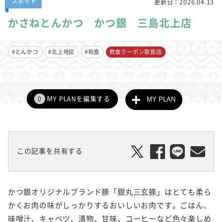
スポット
更新日：
2026.04.13
かさねとんかつ かつ銀 三島北上店
#とんかつ
#北上地区
#和食
飲食クーポン取扱店
0
MY PLANを編集する
MY PLAN
この記事を共有する
かつ銀オリジナルブランド豚「銀丸三玄豚」はとても柔ら
かくお肉の味がしっかりするおいしいお肉です。ごはん、
味噌汁、キャベツ、漬物、甘味、コーヒーなど色々楽しめ