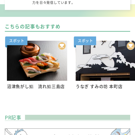
力を日々発信しています。
こちらの記事もおすすめ
スポット
スポット
沼津魚がし鮨 流れ鮨三島店
うなぎ すみの坊 本町店
PR記事