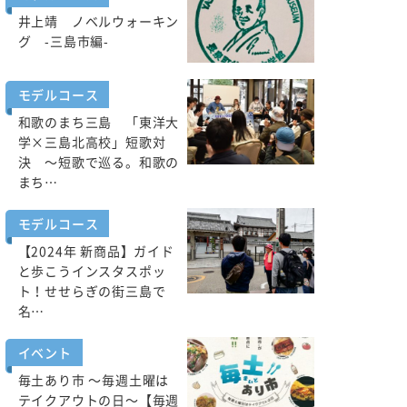
井上靖 ノベルウォーキン
グ -三島市編-
モデルコース
和歌のまち三島 「東洋大
学×三島北高校」短歌対
決 ～短歌で巡る。和歌の
まち…
モデルコース
【2024年 新商品】ガイド
と歩こうインスタスポッ
ト！せせらぎの街三島で
名…
イベント
毎土あり市 ～毎週土曜は
テイクアウトの日～【毎週