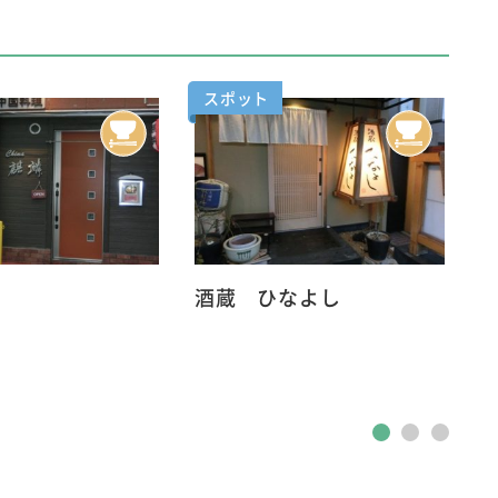
スポット
酒蔵 ひなよし
年