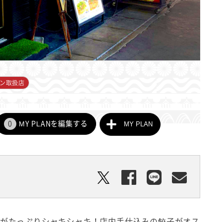
ン取扱店
0
MY PLANを編集する
MY PLAN
菜がたっぷりシャキシャキ！店内手仕込みの餃子がオス