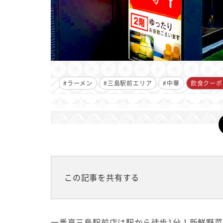
#ラーメン
#三島駅前エリア
#中華
飲食クーポ
この記事を共有する
一番亭三島駅前店は駅から徒歩1分！新鮮野