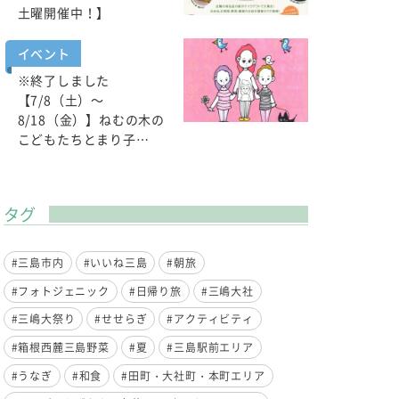
土曜開催中！】
イベント
※終了しました
【7/8（土）～
8/18（金）】ねむの木の
こどもたちとまり子…
タグ
#三島市内
#いいね三島
#朝旅
#フォトジェニック
#日帰り旅
#三嶋大社
#三嶋大祭り
#せせらぎ
#アクティビティ
#箱根西麓三島野菜
#夏
#三島駅前エリア
#うなぎ
#和食
#田町・大社町・本町エリア