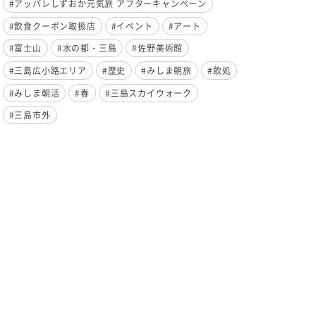
#アッパレしずおか元気旅 アフターキャンペーン
#飲食クーポン取扱店
#イベント
#アート
#富士山
#水の都・三島
#佐野美術館
#三島広小路エリア
#歴史
#みしま朝旅
#飲処
#みしま朝活
#春
#三島スカイウォーク
#三島市外