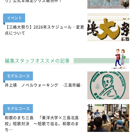
り」公式＆限定グッズ販売中！
イベント
【三嶋大祭り】2026年スケジュール・変更
点について
編集スタッフオススメの記事
モデルコース
井上靖 ノベルウォーキング -三島市編-
モデルコース
和歌のまち三島 「東洋大学×三島北高
校」短歌対決 ～短歌で巡る。和歌のま
ち…