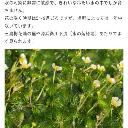
水の汚染に非常に敏感で、きれいな冷たい水の中でしか育
ちません。
花の咲く時期は5～9月ごろですが、場所によっては一年中
咲いています。
三島梅花藻の里や源兵衛川下流（水の苑緑地）あたりでよ
く見られます。