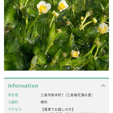
Information
所在地
三島市南本町7（三島梅花藻の里）
入園料
無料
アクセス
【電車でお越しの方】