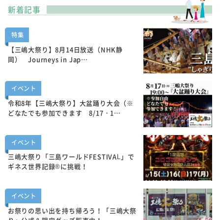
新着記事
特集
【三嶋大祭り】8月14日放送（NHK静
岡） Journeys in Jap…
イベント
令和8年【三嶋大祭り】大盆踊り大会（※
どなたでも参加できます 8/17・1…
イベント
三嶋大祭り「三島ワールドFESTIVAL」で
ギネス世界記録®に挑戦！
イベント
お祭りの思い出を持ち帰ろう！「三嶋大祭