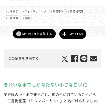
#せせらぎ
#フォトジェニック
#三島市内
#三島梅花藻
#日帰り旅
#自然
0
MY PLANを編集する
MY PLAN
この記事を共有する
きれいな水でしか育たない小さな白い花
楽寿園の小浜池で発見され、梅の形に似ていることから
「三島梅花藻 （ミシマバイカモ）」と名づけられました。