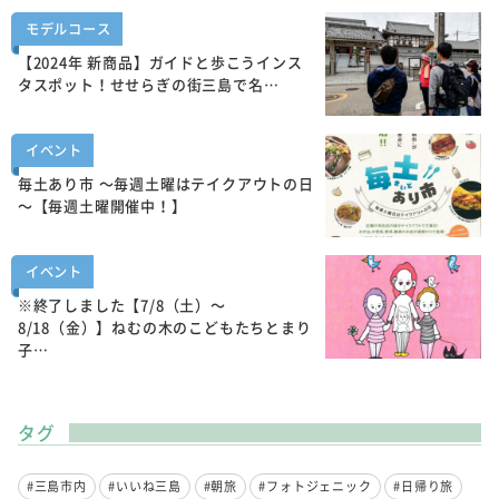
モデルコース
【2024年 新商品】ガイドと歩こうインス
タスポット！せせらぎの街三島で名…
イベント
毎土あり市 ～毎週土曜はテイクアウトの日
～【毎週土曜開催中！】
イベント
※終了しました【7/8（土）～
8/18（金）】ねむの木のこどもたちとまり
子…
タグ
#三島市内
#いいね三島
#朝旅
#フォトジェニック
#日帰り旅