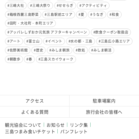
#三嶋大社
#三嶋大祭り
#せせらぎ
#アクティビティ
#箱根西麓三島野菜
#三島駅前エリア
#夏
#うなぎ
#和食
#田町・大社町・本町エリア
#アッパレしずおか元気旅 アフターキャンペーン
#飲食クーポン取扱店
#アート
#富士山
#イベント
#水の都・三島
#三島広小路エリア
#佐野美術館
#歴史
#みしま朝旅
#飲処
#みしま朝活
#朝散歩
#春
#三島スカイウォーク
アクセス
駐車場案内
よくある質問
旅行会社の皆様へ
観光協会について
お知らせ
リンク集
三島つまみ食いチケット
パンフレット