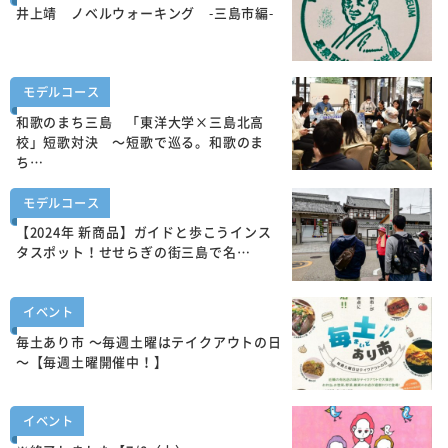
井上靖 ノベルウォーキング -三島市編-
モデルコース
和歌のまち三島 「東洋大学×三島北高
校」短歌対決 ～短歌で巡る。和歌のま
ち…
モデルコース
【2024年 新商品】ガイドと歩こうインス
タスポット！せせらぎの街三島で名…
イベント
毎土あり市 ～毎週土曜はテイクアウトの日
～【毎週土曜開催中！】
イベント