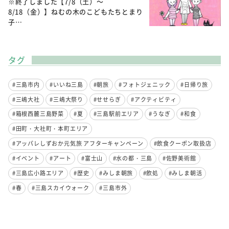
※終了しました【7/8（土）～
8/18（金）】ねむの木のこどもたちとまり
子…
タグ
#三島市内
#いいね三島
#朝旅
#フォトジェニック
#日帰り旅
#三嶋大社
#三嶋大祭り
#せせらぎ
#アクティビティ
#箱根西麓三島野菜
#夏
#三島駅前エリア
#うなぎ
#和食
#田町・大社町・本町エリア
#アッパレしずおか元気旅 アフターキャンペーン
#飲食クーポン取扱店
#イベント
#アート
#富士山
#水の都・三島
#佐野美術館
#三島広小路エリア
#歴史
#みしま朝旅
#飲処
#みしま朝活
#春
#三島スカイウォーク
#三島市外