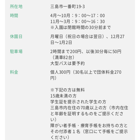
所在地
三島市一番町19-3
時間
4月～10月：9：00～17：00
11月～3月：9：00～16：30
※入園は閉館時間の30分前まで
休園日
月曜日（祝日の場合は翌日）、12月27
日～1月2日
駐車場
2時間まで200円、以後30分毎に50円
（満車82台）
大型バスは要予約
料金
個人300円（30名以上で団体料金270
円）
※下記の方は無料
15歳未満の方
学生証を提示された学生の方
三島市内在住の70歳以上の方（市内在住
と年齢を証明するものをご提示くださ
い）
障がい者手帳・療育手帳をお持ちの方と
その付添者１名（窓口にて手帳をご提示
ください）