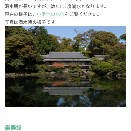
渇水期が長いですが、数年に1度満水となります。
現在の様子は、
小浜池の水位
をご覧ください。
写真は満水時の様子です。
楽寿館