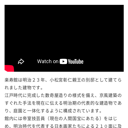
楽寿館は明治２３年、小松宮彰仁親王の別邸として建てら
れました建物です。
江戸時代に完成した数奇屋造りの様式を備え、京風建築の
すぐれた手法を現在に伝える明治期の代表的な建造物であ
り、庭園と一体化するように構成されています。
館内には帝室技芸員（現在の人間国宝にあたる）をはじ
め、明治時代を代表する日本画家たちによる２１０面に及