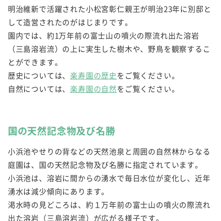
明治維新で活躍された小松宮彰仁親王が明治23年に別邸と
して造営されたのがはじまりです。
園内では、約1万年前の富士山の噴火の際流れ出た溶岩
（三島溶岩流）の上に実生した樹木や、野鳥を観察するこ
とができます。
歴史については、
楽寿園の歴史
をご覧ください。
自然については、
楽寿園の自然
をご覧ください。
国の天然記念物及び名勝
小浜池やせりの背などの天然池泉と周囲の自然林からなる
庭園は、国の天然記念物及び名勝に指定されています。
小浜池は、溶岩に間からの湧水で毎日水位が変化し、近年
湧水は減少傾向にあります。
渇水時の見どころは、約１万年前の富士山の噴火の際流れ
出た溶岩（三島溶岩流）が広がる様子です。