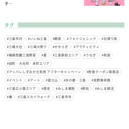
子…
タグ
#三島市内
#いいね三島
#朝旅
#フォトジェニック
#日帰り旅
#三嶋大社
#三嶋大祭り
#せせらぎ
#アクティビティ
#箱根西麓三島野菜
#夏
#三島駅前エリア
#うなぎ
#和食
#田町・大社町・本町エリア
#アッパレしずおか元気旅 アフターキャンペーン
#飲食クーポン取扱店
#イベント
#アート
#富士山
#水の都・三島
#佐野美術館
#三島広小路エリア
#歴史
#みしま朝旅
#飲処
#みしま朝活
#春
#三島スカイウォーク
#三島市外