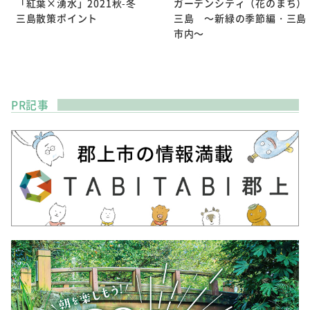
「紅葉×湧水」2021秋-冬
ガーデンシティ（花のまち）
三島散策ポイント
三島 ～新緑の季節編・三島
市内～
PR記事