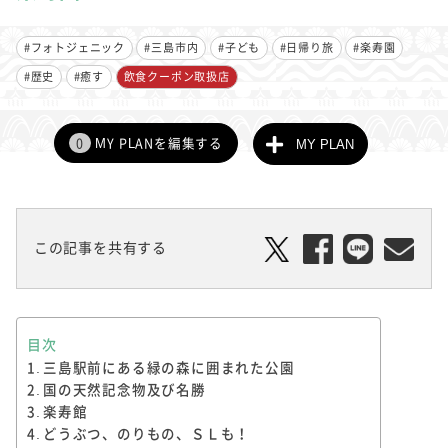
#フォトジェニック
#三島市内
#子ども
#日帰り旅
#楽寿園
#歴史
#癒す
飲食クーポン取扱店
0
MY PLANを編集する
MY PLAN
この記事を共有する
目次
三島駅前にある緑の森に囲まれた公園
国の天然記念物及び名勝
楽寿館
どうぶつ、のりもの、ＳＬも！