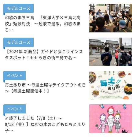
モデルコース
和歌のまち三島 「東洋大学×三島北高
校」短歌対決 ～短歌で巡る。和歌のま
ち…
モデルコース
【2024年 新商品】ガイドと歩こうインス
タスポット！せせらぎの街三島で名…
イベント
毎土あり市 ～毎週土曜はテイクアウトの日
～【毎週土曜開催中！】
イベント
※終了しました【7/8（土）～
8/18（金）】ねむの木のこどもたちとまり
子…