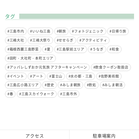
タグ
#三島市内
#いいね三島
#朝旅
#フォトジェニック
#日帰り旅
#三嶋大社
#三嶋大祭り
#せせらぎ
#アクティビティ
#箱根西麓三島野菜
#夏
#三島駅前エリア
#うなぎ
#和食
#田町・大社町・本町エリア
#アッパレしずおか元気旅 アフターキャンペーン
#飲食クーポン取扱店
#イベント
#アート
#富士山
#水の都・三島
#佐野美術館
#三島広小路エリア
#歴史
#みしま朝旅
#飲処
#みしま朝活
#春
#三島スカイウォーク
#三島市外
アクセス
駐車場案内