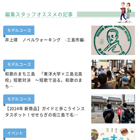
編集スタッフオススメの記事
モデルコース
井上靖 ノベルウォーキング -三島市編-
モデルコース
和歌のまち三島 「東洋大学×三島北高
校」短歌対決 ～短歌で巡る。和歌のま
ち…
モデルコース
【2024年 新商品】ガイドと歩こうインス
タスポット！せせらぎの街三島で名…
イベント