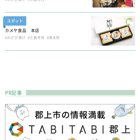
スポット
カメヤ食品 本店
#わさび漬け
#三島市外
#清水町
PR記事