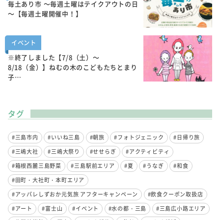
毎土あり市 ～毎週土曜はテイクアウトの日
～【毎週土曜開催中！】
イベント
※終了しました【7/8（土）～
8/18（金）】ねむの木のこどもたちとまり
子…
タグ
#三島市内
#いいね三島
#朝旅
#フォトジェニック
#日帰り旅
#三嶋大社
#三嶋大祭り
#せせらぎ
#アクティビティ
#箱根西麓三島野菜
#三島駅前エリア
#夏
#うなぎ
#和食
#田町・大社町・本町エリア
#アッパレしずおか元気旅 アフターキャンペーン
#飲食クーポン取扱店
#アート
#富士山
#イベント
#水の都・三島
#三島広小路エリア