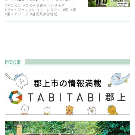
#アロメン
#スポーツ観光
#せせらぎ
#フォトジェニック
#ホームタウン
#夏
#春
#東レアローズ
#静岡県東部地域
PR記事