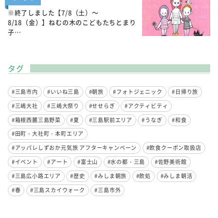
※終了しました【7/8（土）～
8/18（金）】ねむの木のこどもたちとまり
子…
タグ
#三島市内
#いいね三島
#朝旅
#フォトジェニック
#日帰り旅
#三嶋大社
#三嶋大祭り
#せせらぎ
#アクティビティ
#箱根西麓三島野菜
#夏
#三島駅前エリア
#うなぎ
#和食
#田町・大社町・本町エリア
#アッパレしずおか元気旅 アフターキャンペーン
#飲食クーポン取扱店
#イベント
#アート
#富士山
#水の都・三島
#佐野美術館
#三島広小路エリア
#歴史
#みしま朝旅
#飲処
#みしま朝活
#春
#三島スカイウォーク
#三島市外