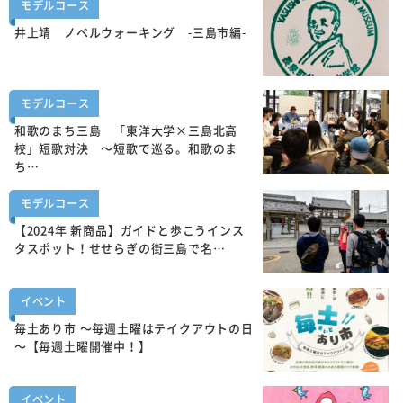
モデルコース
井上靖 ノベルウォーキング -三島市編-
モデルコース
和歌のまち三島 「東洋大学×三島北高
校」短歌対決 ～短歌で巡る。和歌のま
ち…
モデルコース
【2024年 新商品】ガイドと歩こうインス
タスポット！せせらぎの街三島で名…
イベント
毎土あり市 ～毎週土曜はテイクアウトの日
～【毎週土曜開催中！】
イベント