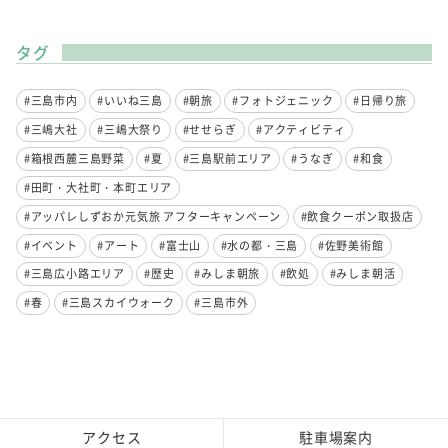
タグ
#三島市内
#いいね三島
#朝旅
#フォトジェニック
#日帰り旅
#三嶋大社
#三嶋大祭り
#せせらぎ
#アクティビティ
#箱根西麓三島野菜
#夏
#三島駅前エリア
#うなぎ
#和食
#田町・大社町・本町エリア
#アッパレしずおか元気旅 アフターキャンペーン
#飲食クーポン取扱店
#イベント
#アート
#富士山
#水の都・三島
#佐野美術館
#三島広小路エリア
#歴史
#みしま朝旅
#飲処
#みしま朝活
#春
#三島スカイウォーク
#三島市外
アクセス
駐車場案内