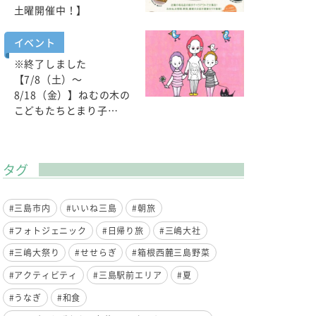
土曜開催中！】
イベント
※終了しました
【7/8（土）～
8/18（金）】ねむの木の
こどもたちとまり子…
タグ
#三島市内
#いいね三島
#朝旅
#フォトジェニック
#日帰り旅
#三嶋大社
#三嶋大祭り
#せせらぎ
#箱根西麓三島野菜
#アクティビティ
#三島駅前エリア
#夏
#うなぎ
#和食