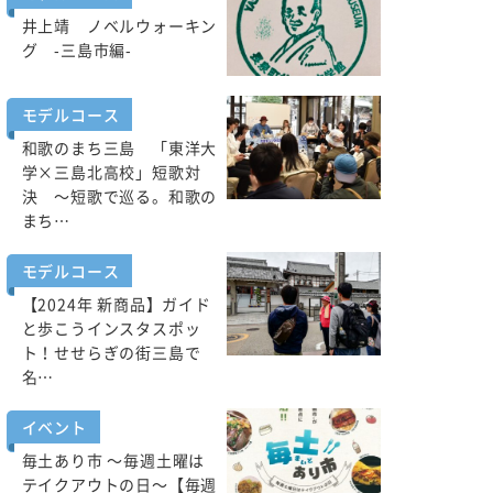
井上靖 ノベルウォーキン
グ -三島市編-
モデルコース
和歌のまち三島 「東洋大
学×三島北高校」短歌対
決 ～短歌で巡る。和歌の
まち…
モデルコース
【2024年 新商品】ガイド
と歩こうインスタスポッ
ト！せせらぎの街三島で
名…
イベント
毎土あり市 ～毎週土曜は
テイクアウトの日～【毎週