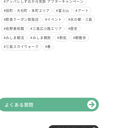
#アッパレしずおか元気旅 アフターキャンペーン
#田町・大社町・本町エリア
#富士山
#アート
#飲食クーポン取扱店
#イベント
#水の都・三島
#佐野美術館
#三島広小路エリア
#歴史
#みしま朝活
#みしま朝旅
#飲処
#朝散歩
#三島スカイウォーク
#春
よくある質問