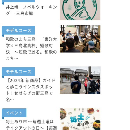
井上靖 ノベルウォーキン
グ -三島市編-
モデルコース
和歌のまち三島 「東洋大
学×三島北高校」短歌対
決 ～短歌で巡る。和歌の
まち…
モデルコース
【2024年 新商品】ガイド
と歩こうインスタスポッ
ト！せせらぎの街三島で
名…
イベント
毎土あり市 ～毎週土曜は
テイクアウトの日～【毎週