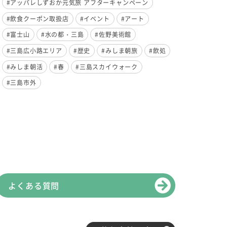
#アッパレしずおか元気旅 アフターキャンペーン
#飲食クーポン取扱店
#イベント
#アート
#富士山
#水の都・三島
#佐野美術館
#三島広小路エリア
#歴史
#みしま朝旅
#飲処
#みしま朝活
#春
#三島スカイウォーク
#三島市外
よくある質問