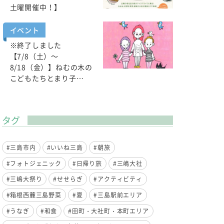
土曜開催中！】
イベント
※終了しました
【7/8（土）～
8/18（金）】ねむの木の
こどもたちとまり子…
タグ
#三島市内
#いいね三島
#朝旅
#フォトジェニック
#日帰り旅
#三嶋大社
#三嶋大祭り
#せせらぎ
#アクティビティ
#箱根西麓三島野菜
#夏
#三島駅前エリア
#うなぎ
#和食
#田町・大社町・本町エリア