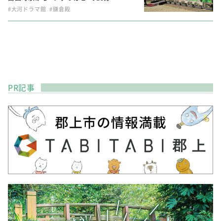
#大河ドラマ館
#鎌倉殿
PR記事