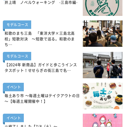
井上靖 ノベルウォーキング -三島市編-
モデルコース
和歌のまち三島 「東洋大学×三島北高
校」短歌対決 ～短歌で巡る。和歌のま
ち…
モデルコース
【2024年 新商品】ガイドと歩こうインス
タスポット！せせらぎの街三島で名…
イベント
毎土あり市 ～毎週土曜はテイクアウトの日
～【毎週土曜開催中！】
イベント
※終了しました【7/8（土）～