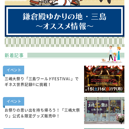
新着記事
イベント
三嶋大祭り「三島ワールドFESTIVAL」で
ギネス世界記録®に挑戦！
イベント
お祭りの思い出を持ち帰ろう！「三嶋大祭
り」公式＆限定グッズ販売中！