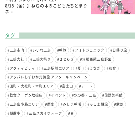
8/18（金）】ねむの木のこどもたちとまり
子…
タグ
#三島市内
#いいね三島
#朝旅
#フォトジェニック
#日帰り旅
#三嶋大社
#三嶋大祭り
#せせらぎ
#箱根西麓三島野菜
#アクティビティ
#三島駅前エリア
#夏
#うなぎ
#和食
#アッパレしずおか元気旅 アフターキャンペーン
#田町・大社町・本町エリア
#富士山
#アート
#飲食クーポン取扱店
#イベント
#水の都・三島
#佐野美術館
#三島広小路エリア
#歴史
#みしま朝活
#みしま朝旅
#飲処
#朝散歩
#三島スカイウォーク
#春