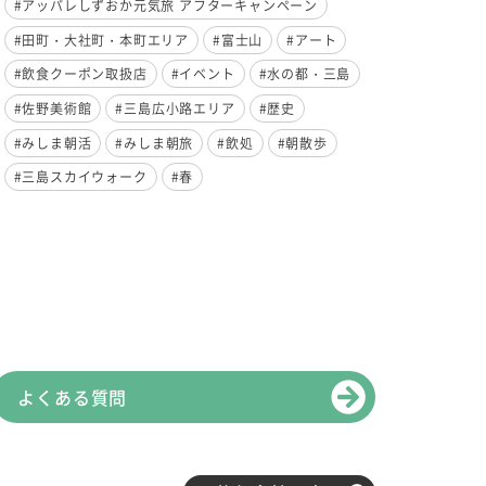
#アッパレしずおか元気旅 アフターキャンペーン
#田町・大社町・本町エリア
#富士山
#アート
#飲食クーポン取扱店
#イベント
#水の都・三島
#佐野美術館
#三島広小路エリア
#歴史
#みしま朝活
#みしま朝旅
#飲処
#朝散歩
#三島スカイウォーク
#春
よくある質問