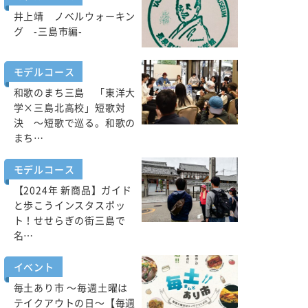
井上靖 ノベルウォーキン
グ -三島市編-
モデルコース
和歌のまち三島 「東洋大
学×三島北高校」短歌対
決 ～短歌で巡る。和歌の
まち…
モデルコース
【2024年 新商品】ガイド
と歩こうインスタスポッ
ト！せせらぎの街三島で
名…
イベント
毎土あり市 ～毎週土曜は
テイクアウトの日～【毎週