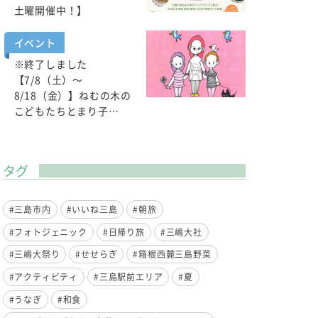
土曜開催中！】
イベント
※終了しました
【7/8（土）～
8/18（金）】ねむの木の
こどもたちとまり子…
タグ
#三島市内
#いいね三島
#朝旅
#フォトジェニック
#日帰り旅
#三嶋大社
#三嶋大祭り
#せせらぎ
#箱根西麓三島野菜
#アクティビティ
#三島駅前エリア
#夏
#うなぎ
#和食