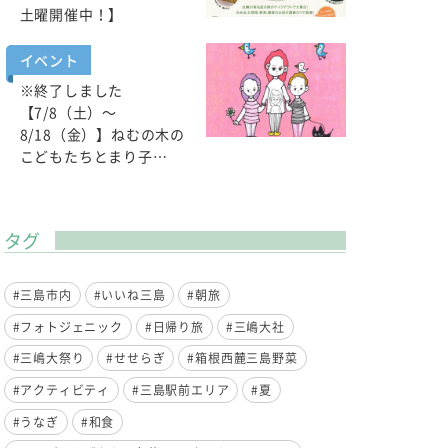
土曜開催中！】
イベント
※終了しました
【7/8（土）～
8/18（金）】ねむの木の
こどもたちとまり子…
タグ
#三島市内
#いいね三島
#朝旅
#フォトジェニック
#日帰り旅
#三嶋大社
#三嶋大祭り
#せせらぎ
#箱根西麓三島野菜
#アクティビティ
#三島駅前エリア
#夏
#うなぎ
#和食