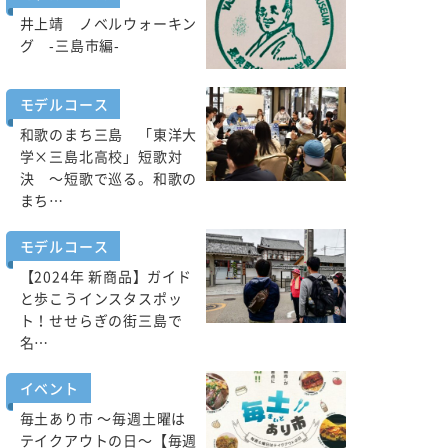
井上靖 ノベルウォーキン
グ -三島市編-
モデルコース
和歌のまち三島 「東洋大
学×三島北高校」短歌対
決 ～短歌で巡る。和歌の
まち…
モデルコース
【2024年 新商品】ガイド
と歩こうインスタスポッ
ト！せせらぎの街三島で
名…
イベント
毎土あり市 ～毎週土曜は
テイクアウトの日～【毎週