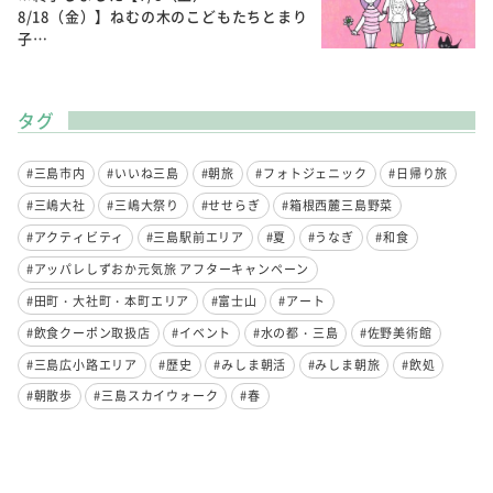
8/18（金）】ねむの木のこどもたちとまり
子…
タグ
#三島市内
#いいね三島
#朝旅
#フォトジェニック
#日帰り旅
#三嶋大社
#三嶋大祭り
#せせらぎ
#箱根西麓三島野菜
#アクティビティ
#三島駅前エリア
#夏
#うなぎ
#和食
#アッパレしずおか元気旅 アフターキャンペーン
#田町・大社町・本町エリア
#富士山
#アート
#飲食クーポン取扱店
#イベント
#水の都・三島
#佐野美術館
#三島広小路エリア
#歴史
#みしま朝活
#みしま朝旅
#飲処
#朝散歩
#三島スカイウォーク
#春