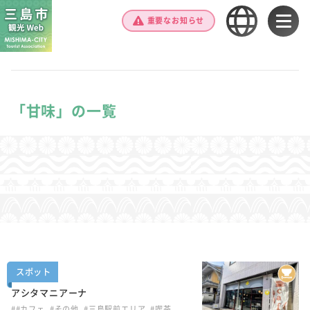
重要なお知らせ
「甘味」の一覧
スポット
アシタマニアーナ
##カフェ
#その他
#三島駅前エリア
#喫茶