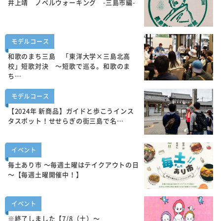
井上靖 ノベルウォーキング -三島市編-
モデルコース
和歌のまち三島 「東洋大学×三島北高
校」短歌対決 ～短歌で巡る。和歌のま
ち…
モデルコース
【2024年 新商品】ガイドと歩こうインス
タスポット！せせらぎの街三島で名…
イベント
毎土あり市 ～毎週土曜はテイクアウトの日
～【毎週土曜開催中！】
イベント
※終了しました【7/8（土）～