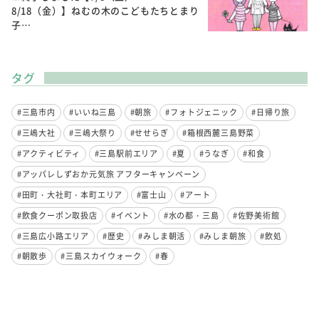
8/18（金）】ねむの木のこどもたちとまり
子…
タグ
#三島市内
#いいね三島
#朝旅
#フォトジェニック
#日帰り旅
#三嶋大社
#三嶋大祭り
#せせらぎ
#箱根西麓三島野菜
#アクティビティ
#三島駅前エリア
#夏
#うなぎ
#和食
#アッパレしずおか元気旅 アフターキャンペーン
#田町・大社町・本町エリア
#富士山
#アート
#飲食クーポン取扱店
#イベント
#水の都・三島
#佐野美術館
#三島広小路エリア
#歴史
#みしま朝活
#みしま朝旅
#飲処
#朝散歩
#三島スカイウォーク
#春