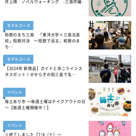
井上靖 ノベルウォーキング -三島市編-
モデルコース
和歌のまち三島 「東洋大学×三島北高
校」短歌対決 ～短歌で巡る。和歌のま
ち…
モデルコース
【2024年 新商品】ガイドと歩こうインス
タスポット！せせらぎの街三島で名…
イベント
毎土あり市 ～毎週土曜はテイクアウトの日
～【毎週土曜開催中！】
イベント
※終了しました【7/8（土）～