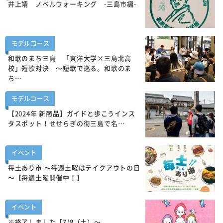
井上靖 ノベルウォーキング -三島市編-
モデルコース
和歌のまち三島 「東洋大学×三島北高
校」短歌対決 ～短歌で巡る。和歌のま
ち…
モデルコース
【2024年 新商品】ガイドと歩こうインス
タスポット！せせらぎの街三島で名…
イベント
毎土あり市 ～毎週土曜はテイクアウトの日
～【毎週土曜開催中！】
イベント
※終了しました【7/8（土）～