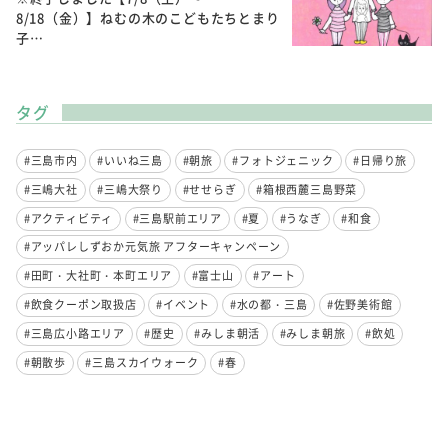
8/18（金）】ねむの木のこどもたちとまり
子…
タグ
#三島市内
#いいね三島
#朝旅
#フォトジェニック
#日帰り旅
#三嶋大社
#三嶋大祭り
#せせらぎ
#箱根西麓三島野菜
#アクティビティ
#三島駅前エリア
#夏
#うなぎ
#和食
#アッパレしずおか元気旅 アフターキャンペーン
#田町・大社町・本町エリア
#富士山
#アート
#飲食クーポン取扱店
#イベント
#水の都・三島
#佐野美術館
#三島広小路エリア
#歴史
#みしま朝活
#みしま朝旅
#飲処
#朝散歩
#三島スカイウォーク
#春