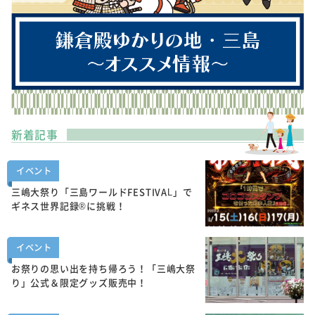
新着記事
イベント
三嶋大祭り「三島ワールドFESTIVAL」で
ギネス世界記録®に挑戦！
イベント
お祭りの思い出を持ち帰ろう！「三嶋大祭
り」公式＆限定グッズ販売中！