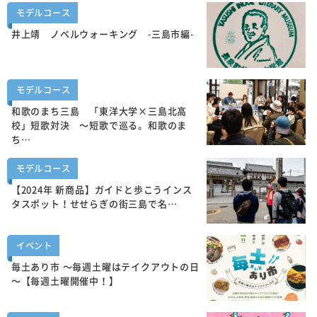
モデルコース
井上靖 ノベルウォーキング -三島市編-
モデルコース
和歌のまち三島 「東洋大学×三島北高
校」短歌対決 ～短歌で巡る。和歌のま
ち…
モデルコース
【2024年 新商品】ガイドと歩こうインス
タスポット！せせらぎの街三島で名…
イベント
毎土あり市 ～毎週土曜はテイクアウトの日
～【毎週土曜開催中！】