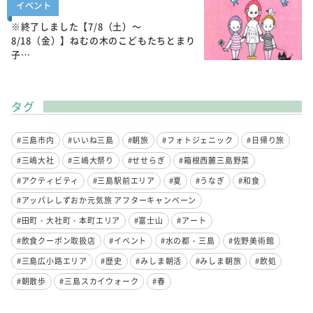
イベント
※終了しました【7/8（土）～
8/18（金）】ねむの木のこどもたちとまり
子…
タグ
#三島市内
#いいね三島
#朝旅
#フォトジェニック
#日帰り旅
#三嶋大社
#三嶋大祭り
#せせらぎ
#箱根西麓三島野菜
#アクティビティ
#三島駅前エリア
#夏
#うなぎ
#和食
#アッパレしずおか元気旅 アフターキャンペーン
#田町・大社町・本町エリア
#富士山
#アート
#飲食クーポン取扱店
#イベント
#水の都・三島
#佐野美術館
#三島広小路エリア
#歴史
#みしま朝活
#みしま朝旅
#飲処
#朝散歩
#三島スカイウォーク
#春