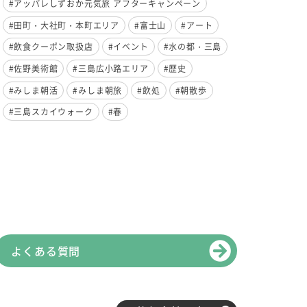
#アッパレしずおか元気旅 アフターキャンペーン
#田町・大社町・本町エリア
#富士山
#アート
#飲食クーポン取扱店
#イベント
#水の都・三島
#佐野美術館
#三島広小路エリア
#歴史
#みしま朝活
#みしま朝旅
#飲処
#朝散歩
#三島スカイウォーク
#春
よくある質問