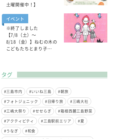
土曜開催中！】
イベント
※終了しました
【7/8（土）～
8/18（金）】ねむの木の
こどもたちとまり子…
タグ
#三島市内
#いいね三島
#朝旅
#フォトジェニック
#日帰り旅
#三嶋大社
#三嶋大祭り
#せせらぎ
#箱根西麓三島野菜
#アクティビティ
#三島駅前エリア
#夏
#うなぎ
#和食