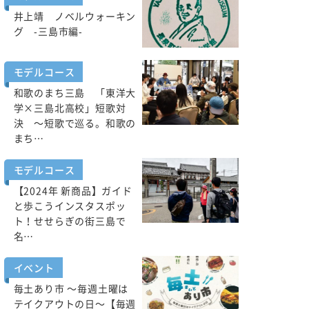
井上靖 ノベルウォーキン
グ -三島市編-
モデルコース
和歌のまち三島 「東洋大
学×三島北高校」短歌対
決 ～短歌で巡る。和歌の
まち…
モデルコース
【2024年 新商品】ガイド
と歩こうインスタスポッ
ト！せせらぎの街三島で
名…
イベント
毎土あり市 ～毎週土曜は
テイクアウトの日～【毎週