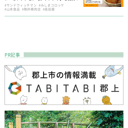
#サンドウィッチマン
#みしまコロッケ
#山本食品
#駒井精肉店
#高田屋
PR記事