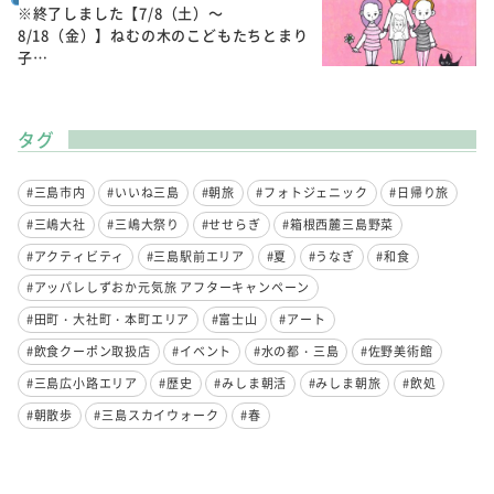
※終了しました【7/8（土）～
8/18（金）】ねむの木のこどもたちとまり
子…
タグ
#三島市内
#いいね三島
#朝旅
#フォトジェニック
#日帰り旅
#三嶋大社
#三嶋大祭り
#せせらぎ
#箱根西麓三島野菜
#アクティビティ
#三島駅前エリア
#夏
#うなぎ
#和食
#アッパレしずおか元気旅 アフターキャンペーン
#田町・大社町・本町エリア
#富士山
#アート
#飲食クーポン取扱店
#イベント
#水の都・三島
#佐野美術館
#三島広小路エリア
#歴史
#みしま朝活
#みしま朝旅
#飲処
#朝散歩
#三島スカイウォーク
#春