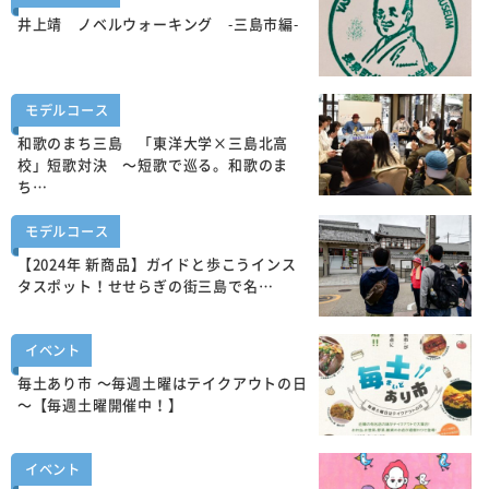
井上靖 ノベルウォーキング -三島市編-
モデルコース
和歌のまち三島 「東洋大学×三島北高
校」短歌対決 ～短歌で巡る。和歌のま
ち…
モデルコース
【2024年 新商品】ガイドと歩こうインス
タスポット！せせらぎの街三島で名…
イベント
毎土あり市 ～毎週土曜はテイクアウトの日
～【毎週土曜開催中！】
イベント