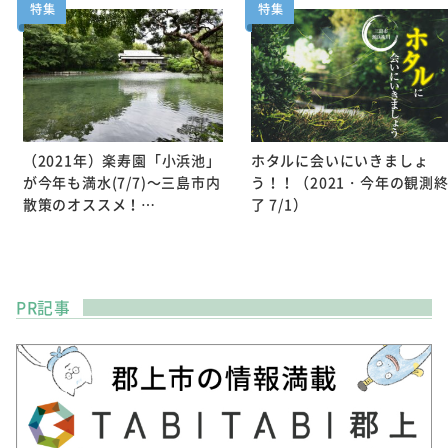
特集
特集
（2021年）楽寿園「小浜池」
ホタルに会いにいきましょ
が今年も満水(7/7)～三島市内
う！！（2021・今年の観測
散策のオススメ！…
了 7/1）
PR記事