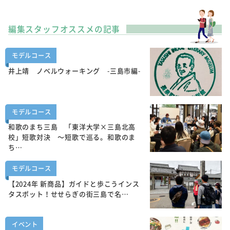
編集スタッフオススメの記事
モデルコース
井上靖 ノベルウォーキング -三島市編-
モデルコース
和歌のまち三島 「東洋大学×三島北高
校」短歌対決 ～短歌で巡る。和歌のま
ち…
モデルコース
【2024年 新商品】ガイドと歩こうインス
タスポット！せせらぎの街三島で名…
イベント