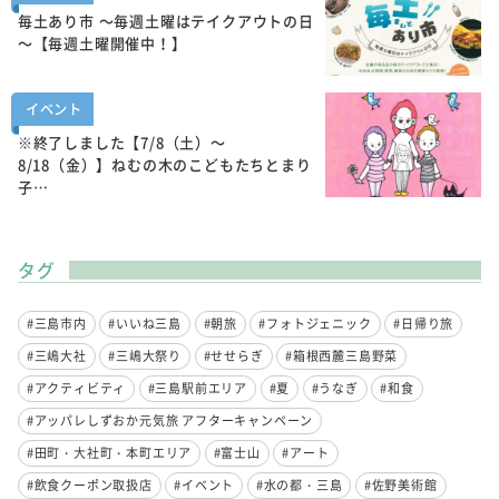
毎土あり市 ～毎週土曜はテイクアウトの日
～【毎週土曜開催中！】
イベント
※終了しました【7/8（土）～
8/18（金）】ねむの木のこどもたちとまり
子…
タグ
#三島市内
#いいね三島
#朝旅
#フォトジェニック
#日帰り旅
#三嶋大社
#三嶋大祭り
#せせらぎ
#箱根西麓三島野菜
#アクティビティ
#三島駅前エリア
#夏
#うなぎ
#和食
#アッパレしずおか元気旅 アフターキャンペーン
#田町・大社町・本町エリア
#富士山
#アート
#飲食クーポン取扱店
#イベント
#水の都・三島
#佐野美術館