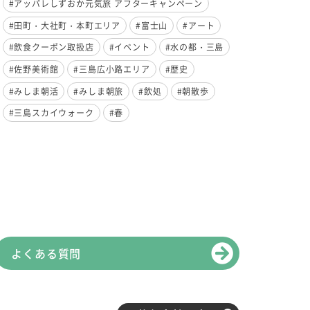
#アッパレしずおか元気旅 アフターキャンペーン
#田町・大社町・本町エリア
#富士山
#アート
#飲食クーポン取扱店
#イベント
#水の都・三島
#佐野美術館
#三島広小路エリア
#歴史
#みしま朝活
#みしま朝旅
#飲処
#朝散歩
#三島スカイウォーク
#春
よくある質問