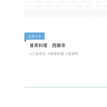
スポット
普茶料理 西願寺
#三島市外
#普茶料理
#長泉町