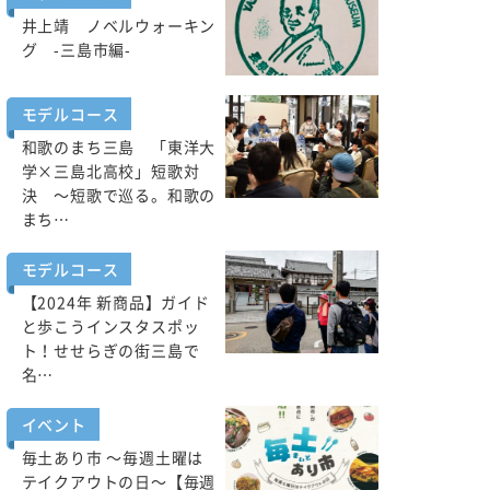
井上靖 ノベルウォーキン
グ -三島市編-
モデルコース
和歌のまち三島 「東洋大
学×三島北高校」短歌対
決 ～短歌で巡る。和歌の
まち…
モデルコース
【2024年 新商品】ガイド
と歩こうインスタスポッ
ト！せせらぎの街三島で
名…
イベント
毎土あり市 ～毎週土曜は
テイクアウトの日～【毎週