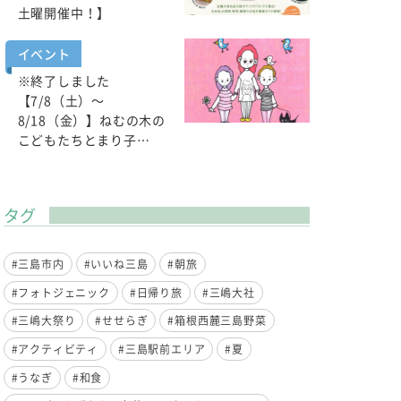
土曜開催中！】
イベント
※終了しました
【7/8（土）～
8/18（金）】ねむの木の
こどもたちとまり子…
タグ
#三島市内
#いいね三島
#朝旅
#フォトジェニック
#日帰り旅
#三嶋大社
#三嶋大祭り
#せせらぎ
#箱根西麓三島野菜
#アクティビティ
#三島駅前エリア
#夏
#うなぎ
#和食