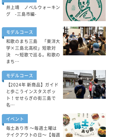
井上靖 ノベルウォーキン
グ -三島市編-
モデルコース
和歌のまち三島 「東洋大
学×三島北高校」短歌対
決 ～短歌で巡る。和歌の
まち…
モデルコース
【2024年 新商品】ガイド
と歩こうインスタスポッ
ト！せせらぎの街三島で
名…
イベント
毎土あり市 ～毎週土曜は
テイクアウトの日～【毎週