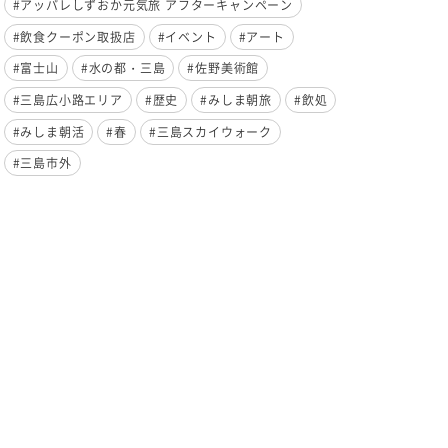
#アッパレしずおか元気旅 アフターキャンペーン
#飲食クーポン取扱店
#イベント
#アート
#富士山
#水の都・三島
#佐野美術館
#三島広小路エリア
#歴史
#みしま朝旅
#飲処
#みしま朝活
#春
#三島スカイウォーク
#三島市外