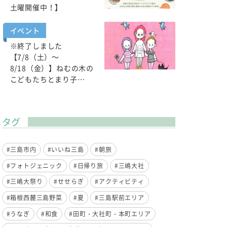
土曜開催中！】
イベント
※終了しました
【7/8（土）～
8/18（金）】ねむの木の
こどもたちとまり子…
タグ
#三島市内
#いいね三島
#朝旅
#フォトジェニック
#日帰り旅
#三嶋大社
#三嶋大祭り
#せせらぎ
#アクティビティ
#箱根西麓三島野菜
#夏
#三島駅前エリア
#うなぎ
#和食
#田町・大社町・本町エリア