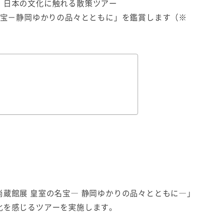
、日本の文化に触れる散策ツアー
名宝－静岡ゆかりの品々とともに」を鑑賞します（※
蔵館展 皇室の名宝― 静岡ゆかりの品々とともに―」
化を感じるツアーを実施します。