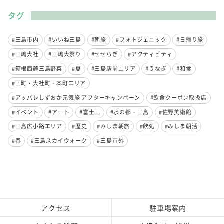
タグ
#三島市内
#いいね三島
#朝旅
#フォトジェニック
#日帰り旅
#三嶋大社
#三嶋大祭り
#せせらぎ
#アクティビティ
#箱根西麓三島野菜
#夏
#三島駅前エリア
#うなぎ
#和食
#田町・大社町・本町エリア
#アッパレしずおか元気旅 アフターキャンペーン
#飲食クーポン取扱店
#イベント
#アート
#富士山
#水の都・三島
#佐野美術館
#三島広小路エリア
#歴史
#みしま朝旅
#飲処
#みしま朝活
#春
#三島スカイウォーク
#三島市外
アクセス
駐車場案内