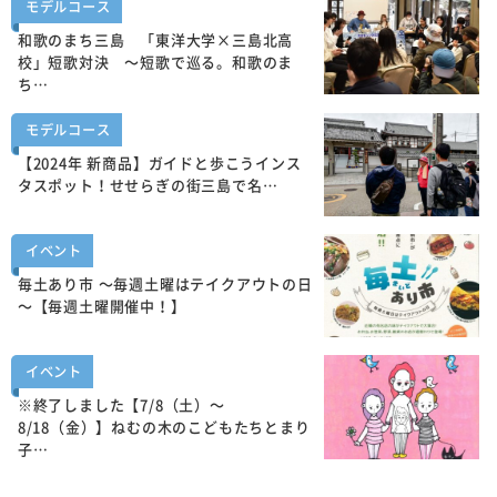
モデルコース
和歌のまち三島 「東洋大学×三島北高
校」短歌対決 ～短歌で巡る。和歌のま
ち…
モデルコース
【2024年 新商品】ガイドと歩こうインス
タスポット！せせらぎの街三島で名…
イベント
毎土あり市 ～毎週土曜はテイクアウトの日
～【毎週土曜開催中！】
イベント
※終了しました【7/8（土）～
8/18（金）】ねむの木のこどもたちとまり
子…