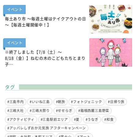
イベント
毎土あり市 ～毎週土曜はテイクアウトの日
～【毎週土曜開催中！】
イベント
※終了しました【7/8（土）～
8/18（金）】ねむの木のこどもたちとまり
子…
タグ
#三島市内
#いいね三島
#朝旅
#フォトジェニック
#日帰り旅
#三嶋大社
#三嶋大祭り
#せせらぎ
#箱根西麓三島野菜
#アクティビティ
#三島駅前エリア
#夏
#うなぎ
#和食
#アッパレしずおか元気旅 アフターキャンペーン
#田町・大社町・本町エリア
#富士山
#アート