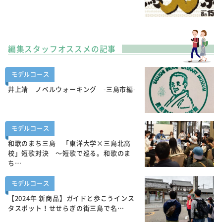
編集スタッフオススメの記事
モデルコース
井上靖 ノベルウォーキング -三島市編-
モデルコース
和歌のまち三島 「東洋大学×三島北高
校」短歌対決 ～短歌で巡る。和歌のま
ち…
モデルコース
【2024年 新商品】ガイドと歩こうインス
タスポット！せせらぎの街三島で名…