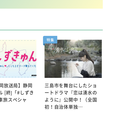
特集
静岡放送局】静岡
三島市を舞台にしたショ
 [終]「#しずき
ートドラマ『恋は湧水の
車旅スペシャ
ように』公開中！（全国
初！自治体単独…