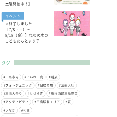
土曜開催中！】
イベント
※終了しました
【7/8（土）～
8/18（金）】ねむの木の
こどもたちとまり子…
タグ
#三島市内
#いいね三島
#朝旅
#フォトジェニック
#日帰り旅
#三嶋大社
#三嶋大祭り
#せせらぎ
#箱根西麓三島野菜
#アクティビティ
#三島駅前エリア
#夏
#うなぎ
#和食