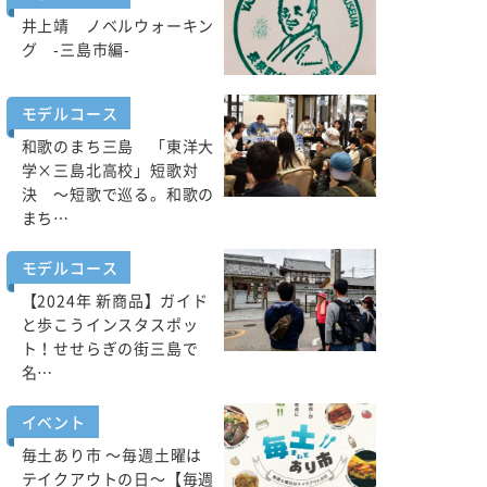
井上靖 ノベルウォーキン
グ -三島市編-
モデルコース
和歌のまち三島 「東洋大
体験
学×三島北高校」短歌対
決 ～短歌で巡る。和歌の
まち…
モデルコース
【2024年 新商品】ガイド
と歩こうインスタスポッ
ト！せせらぎの街三島で
絶景に癒されながらヨガ
名…
体験【三島スカイウォー
ク】 ※ 終了しました
イベント
毎土あり市 ～毎週土曜は
テイクアウトの日～【毎週