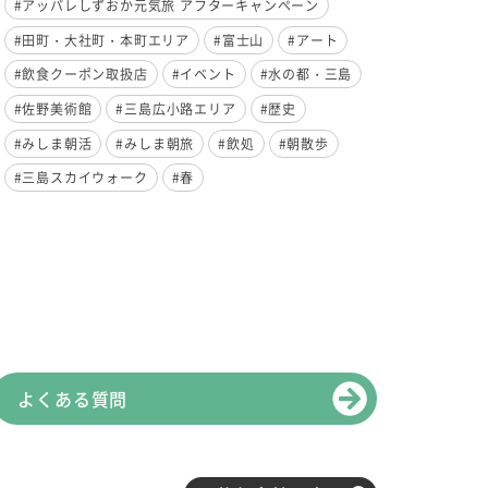
#アッパレしずおか元気旅 アフターキャンペーン
#田町・大社町・本町エリア
#富士山
#アート
#飲食クーポン取扱店
#イベント
#水の都・三島
#佐野美術館
#三島広小路エリア
#歴史
#みしま朝活
#みしま朝旅
#飲処
#朝散歩
#三島スカイウォーク
#春
よくある質問