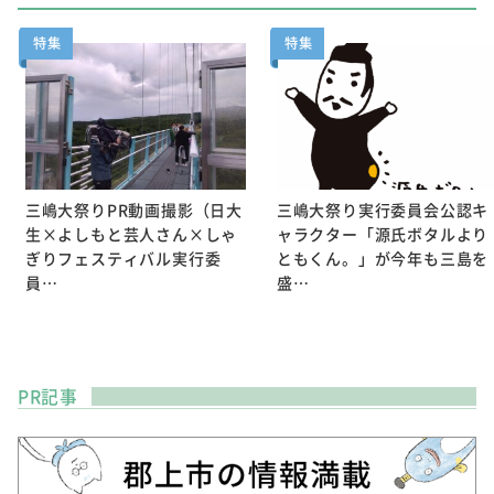
特集
特集
三嶋大祭りPR動画撮影（日大
三嶋大祭り実行委員会公認キ
生×よしもと芸人さん×しゃ
ャラクター「源氏ボタルより
ぎりフェスティバル実行委
ともくん。」が今年も三島を
員…
盛…
PR記事