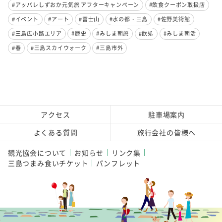
#アッパレしずおか元気旅 アフターキャンペーン
#飲食クーポン取扱店
#イベント
#アート
#富士山
#水の都・三島
#佐野美術館
#三島広小路エリア
#歴史
#みしま朝旅
#飲処
#みしま朝活
#春
#三島スカイウォーク
#三島市外
アクセス
駐車場案内
よくある質問
旅行会社の皆様へ
観光協会について
お知らせ
リンク集
三島つまみ食いチケット
パンフレット