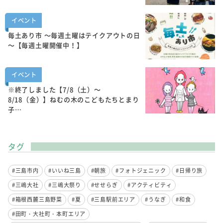
イベント
毎土あり市 ～毎週土曜はテイクアウトの日
～【毎週土曜開催中！】
イベント
※終了しました【7/8（土）～
8/18（金）】ねむの木のこどもたちとまり
子…
タグ
#三島市内
#いいね三島
#朝旅
#フォトジェニック
#日帰り旅
#三嶋大社
#三嶋大祭り
#せせらぎ
#アクティビティ
#箱根西麓三島野菜
#夏
#三島駅前エリア
#うなぎ
#和食
#田町・大社町・本町エリア