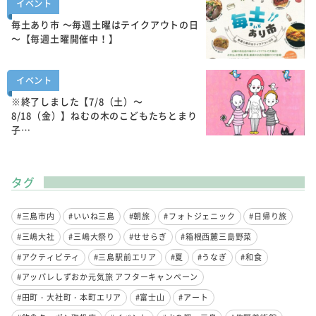
イベント
毎土あり市 ～毎週土曜はテイクアウトの日
～【毎週土曜開催中！】
イベント
※終了しました【7/8（土）～
8/18（金）】ねむの木のこどもたちとまり
子…
タグ
#三島市内
#いいね三島
#朝旅
#フォトジェニック
#日帰り旅
#三嶋大社
#三嶋大祭り
#せせらぎ
#箱根西麓三島野菜
#アクティビティ
#三島駅前エリア
#夏
#うなぎ
#和食
#アッパレしずおか元気旅 アフターキャンペーン
#田町・大社町・本町エリア
#富士山
#アート