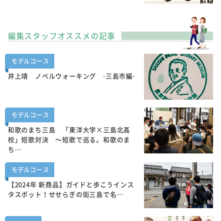
編集スタッフオススメの記事
モデルコース
井上靖 ノベルウォーキング -三島市編-
モデルコース
和歌のまち三島 「東洋大学×三島北高
校」短歌対決 ～短歌で巡る。和歌のま
ち…
モデルコース
【2024年 新商品】ガイドと歩こうインス
タスポット！せせらぎの街三島で名…