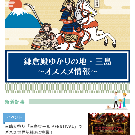
新着記事
イベント
三嶋大祭り「三島ワールドFESTIVAL」で
ギネス世界記録®に挑戦！