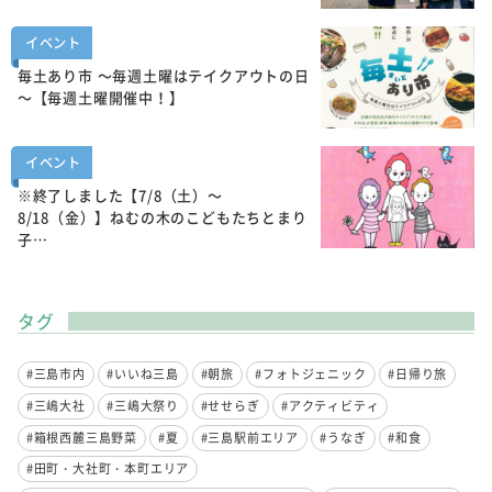
イベント
毎土あり市 ～毎週土曜はテイクアウトの日
～【毎週土曜開催中！】
イベント
※終了しました【7/8（土）～
8/18（金）】ねむの木のこどもたちとまり
子…
タグ
#三島市内
#いいね三島
#朝旅
#フォトジェニック
#日帰り旅
#三嶋大社
#三嶋大祭り
#せせらぎ
#アクティビティ
#箱根西麓三島野菜
#夏
#三島駅前エリア
#うなぎ
#和食
#田町・大社町・本町エリア