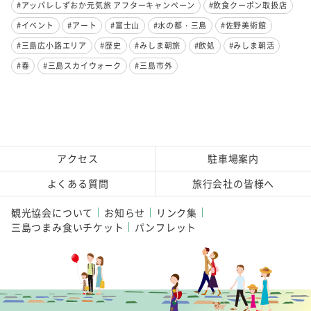
#アッパレしずおか元気旅 アフターキャンペーン
#飲食クーポン取扱店
#イベント
#アート
#富士山
#水の都・三島
#佐野美術館
#三島広小路エリア
#歴史
#みしま朝旅
#飲処
#みしま朝活
#春
#三島スカイウォーク
#三島市外
アクセス
駐車場案内
よくある質問
旅行会社の皆様へ
観光協会について
お知らせ
リンク集
三島つまみ食いチケット
パンフレット