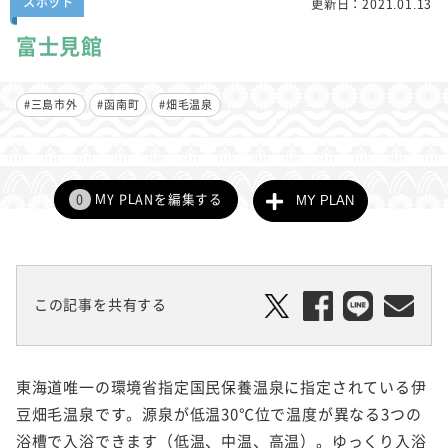
スポット
更新日：
2021.01.13
富士見館
#三島市外
#函南町
#畑毛温泉
0
MY PLANを編集する
MY PLAN
この記事を共有する
東海道唯一の環境省指定国民保養温泉に指定されている伊
豆畑毛温泉です。源泉が低温30℃位で温度が異なる3つの
浴槽で入浴できます（低温、中温、高温）。ゆっくり入浴