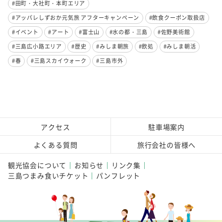
#田町・大社町・本町エリア
#アッパレしずおか元気旅 アフターキャンペーン
#飲食クーポン取扱店
#イベント
#アート
#富士山
#水の都・三島
#佐野美術館
#三島広小路エリア
#歴史
#みしま朝旅
#飲処
#みしま朝活
#春
#三島スカイウォーク
#三島市外
アクセス
駐車場案内
よくある質問
旅行会社の皆様へ
観光協会について
お知らせ
リンク集
三島つまみ食いチケット
パンフレット