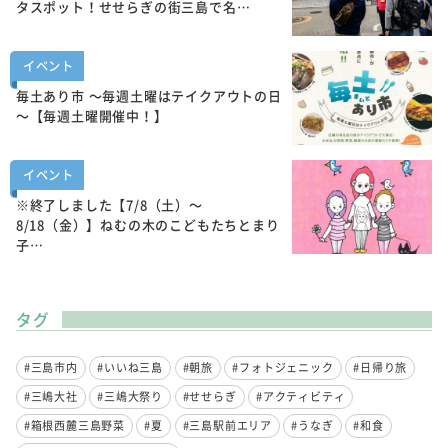
タスポット！せせらぎの街三島で名…
イベント
毎土あり市 ～毎週土曜はテイクアウトの日
～【毎週土曜開催中！】
イベント
※終了しました【7/8（土）～
8/18（金）】ねむの木のこどもたちとまり
子…
タグ
#三島市内
#いいね三島
#朝旅
#フォトジェニック
#日帰り旅
#三嶋大社
#三嶋大祭り
#せせらぎ
#アクティビティ
#箱根西麓三島野菜
#夏
#三島駅前エリア
#うなぎ
#和食