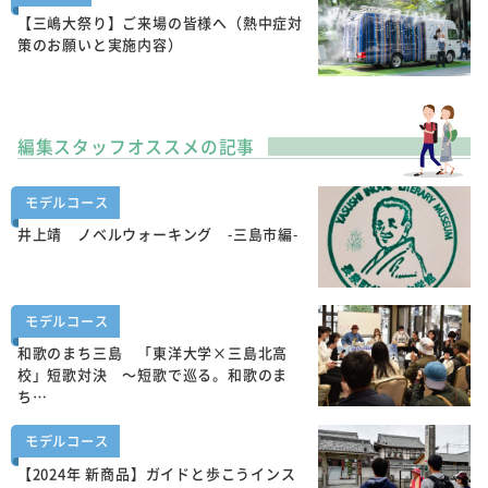
【三嶋大祭り】ご来場の皆様へ（熱中症対
策のお願いと実施内容）
編集スタッフオススメの記事
モデルコース
井上靖 ノベルウォーキング -三島市編-
モデルコース
和歌のまち三島 「東洋大学×三島北高
校」短歌対決 ～短歌で巡る。和歌のま
ち…
モデルコース
【2024年 新商品】ガイドと歩こうインス