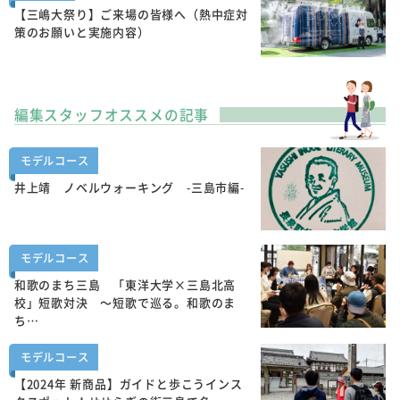
【三嶋大祭り】ご来場の皆様へ（熱中症対
策のお願いと実施内容）
編集スタッフオススメの記事
モデルコース
井上靖 ノベルウォーキング -三島市編-
モデルコース
和歌のまち三島 「東洋大学×三島北高
校」短歌対決 ～短歌で巡る。和歌のま
ち…
モデルコース
【2024年 新商品】ガイドと歩こうインス