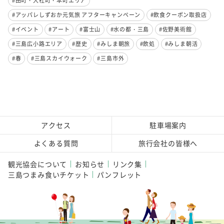
#田町・大社町・本町エリア
#アッパレしずおか元気旅 アフターキャンペーン
#飲食クーポン取扱店
#イベント
#アート
#富士山
#水の都・三島
#佐野美術館
#三島広小路エリア
#歴史
#みしま朝旅
#飲処
#みしま朝活
#春
#三島スカイウォーク
#三島市外
アクセス
駐車場案内
よくある質問
旅行会社の皆様へ
観光協会について
お知らせ
リンク集
三島つまみ食いチケット
パンフレット