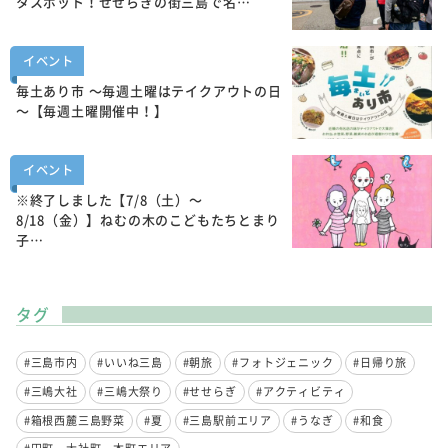
タスポット！せせらぎの街三島で名…
イベント
毎土あり市 ～毎週土曜はテイクアウトの日
～【毎週土曜開催中！】
イベント
※終了しました【7/8（土）～
8/18（金）】ねむの木のこどもたちとまり
子…
タグ
#三島市内
#いいね三島
#朝旅
#フォトジェニック
#日帰り旅
#三嶋大社
#三嶋大祭り
#せせらぎ
#アクティビティ
#箱根西麓三島野菜
#夏
#三島駅前エリア
#うなぎ
#和食