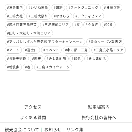
#三島市内
#いいね三島
#朝旅
#フォトジェニック
#日帰り旅
#三嶋大社
#三嶋大祭り
#せせらぎ
#アクティビティ
#箱根西麓三島野菜
#三島駅前エリア
#夏
#うなぎ
#和食
#田町・大社町・本町エリア
#アッパレしずおか元気旅 アフターキャンペーン
#飲食クーポン取扱店
#アート
#富士山
#イベント
#水の都・三島
#三島広小路エリア
#佐野美術館
#歴史
#みしま朝旅
#飲処
#みしま朝活
#朝散歩
#春
#三島スカイウォーク
アクセス
駐車場案内
よくある質問
旅行会社の皆様へ
観光協会について
お知らせ
リンク集