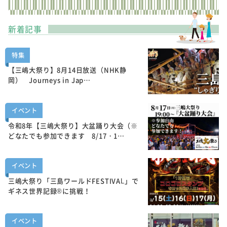
新着記事
特集
【三嶋大祭り】8月14日放送（NHK静
岡） Journeys in Jap…
イベント
令和8年【三嶋大祭り】大盆踊り大会（※
どなたでも参加できます 8/17・1…
イベント
三嶋大祭り「三島ワールドFESTIVAL」で
ギネス世界記録®に挑戦！
イベント