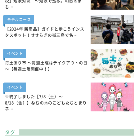
校」短歌対決 ～短歌で巡る。和歌のま
ち…
モデルコース
【2024年 新商品】ガイドと歩こうインス
タスポット！せせらぎの街三島で名…
イベント
毎土あり市 ～毎週土曜はテイクアウトの日
～【毎週土曜開催中！】
イベント
※終了しました【7/8（土）～
8/18（金）】ねむの木のこどもたちとまり
子…
タグ