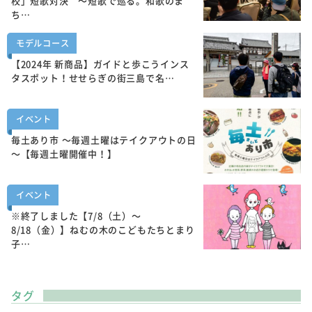
校」短歌対決 ～短歌で巡る。和歌のま
ち…
モデルコース
【2024年 新商品】ガイドと歩こうインス
タスポット！せせらぎの街三島で名…
イベント
毎土あり市 ～毎週土曜はテイクアウトの日
～【毎週土曜開催中！】
イベント
※終了しました【7/8（土）～
8/18（金）】ねむの木のこどもたちとまり
子…
タグ