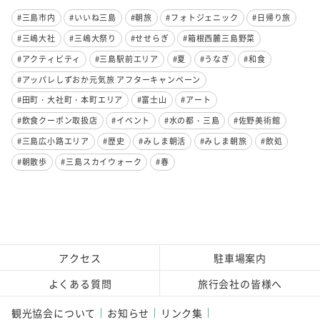
#三島市内
#いいね三島
#朝旅
#フォトジェニック
#日帰り旅
#三嶋大社
#三嶋大祭り
#せせらぎ
#箱根西麓三島野菜
#アクティビティ
#三島駅前エリア
#夏
#うなぎ
#和食
#アッパレしずおか元気旅 アフターキャンペーン
#田町・大社町・本町エリア
#富士山
#アート
#飲食クーポン取扱店
#イベント
#水の都・三島
#佐野美術館
#三島広小路エリア
#歴史
#みしま朝活
#みしま朝旅
#飲処
#朝散歩
#三島スカイウォーク
#春
アクセス
駐車場案内
よくある質問
旅行会社の皆様へ
観光協会について
お知らせ
リンク集