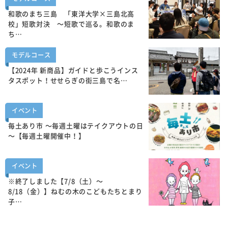
和歌のまち三島 「東洋大学×三島北高
校」短歌対決 ～短歌で巡る。和歌のま
ち…
モデルコース
【2024年 新商品】ガイドと歩こうインス
タスポット！せせらぎの街三島で名…
イベント
毎土あり市 ～毎週土曜はテイクアウトの日
～【毎週土曜開催中！】
イベント
※終了しました【7/8（土）～
8/18（金）】ねむの木のこどもたちとまり
子…