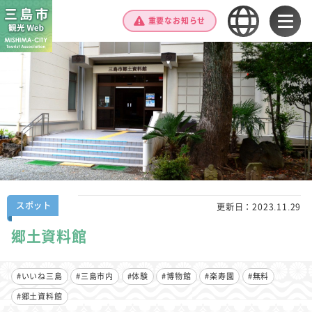
重要なお知らせ
スポット
更新日：
2023.11.29
郷土資料館
#いいね三島
#三島市内
#体験
#博物館
#楽寿園
#無料
#郷土資料館