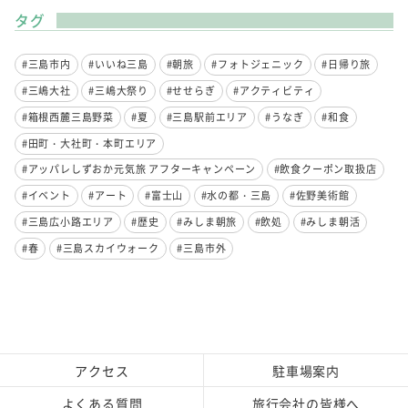
タグ
#三島市内
#いいね三島
#朝旅
#フォトジェニック
#日帰り旅
#三嶋大社
#三嶋大祭り
#せせらぎ
#アクティビティ
#箱根西麓三島野菜
#夏
#三島駅前エリア
#うなぎ
#和食
#田町・大社町・本町エリア
#アッパレしずおか元気旅 アフターキャンペーン
#飲食クーポン取扱店
#イベント
#アート
#富士山
#水の都・三島
#佐野美術館
#三島広小路エリア
#歴史
#みしま朝旅
#飲処
#みしま朝活
#春
#三島スカイウォーク
#三島市外
アクセス
駐車場案内
よくある質問
旅行会社の皆様へ