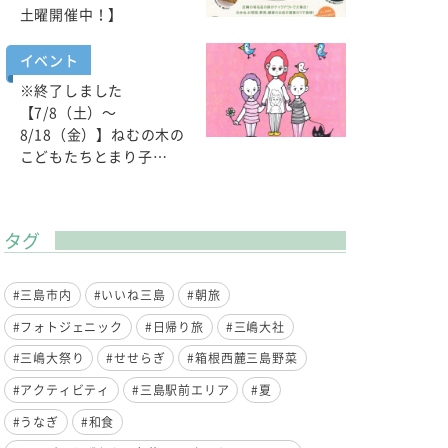
土曜開催中！】
イベント
※終了しました
【7/8（土）～
8/18（金）】ねむの木の
こどもたちとまり子…
タグ
#三島市内
#いいね三島
#朝旅
#フォトジェニック
#日帰り旅
#三嶋大社
#三嶋大祭り
#せせらぎ
#箱根西麓三島野菜
#アクティビティ
#三島駅前エリア
#夏
#うなぎ
#和食