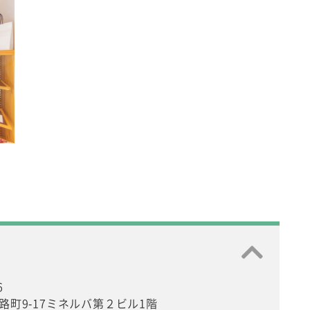
6
路町9-17ミネルバ第２ビル1階