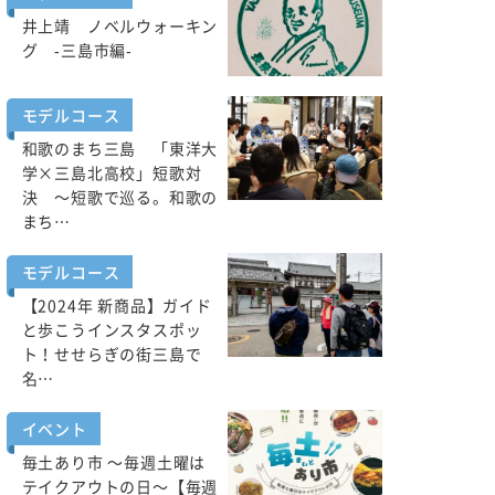
井上靖 ノベルウォーキン
グ -三島市編-
モデルコース
和歌のまち三島 「東洋大
学×三島北高校」短歌対
決 ～短歌で巡る。和歌の
まち…
モデルコース
【2024年 新商品】ガイド
と歩こうインスタスポッ
ト！せせらぎの街三島で
名…
イベント
毎土あり市 ～毎週土曜は
テイクアウトの日～【毎週