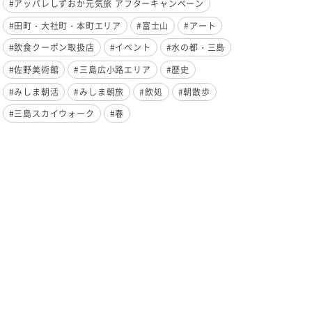
#アッパレしずおか元気旅 アフターキャンペーン
#田町・大社町・本町エリア
#富士山
#アート
#飲食クーポン取扱店
#イベント
#水の都・三島
#佐野美術館
#三島広小路エリア
#歴史
#みしま朝活
#みしま朝旅
#飲処
#朝散歩
#三島スカイウォーク
#春